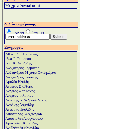
Μ
ε χρονολογική σειρά.
Δελτίο ενημέρωσης!
Εγγραφή
Διαγραφή
Συγγραφείς
Αθανάσιος Γιουσμάς
ʼθως Γ. Τσούτσος
ʼκης Καλαιτζίδης
Αλέξανδρος Γερμανός
Αλέξανδρος-Μιχαήλ Χατζηλύρας
Αλέξανδρος Κούτσης
Αμαλία Ηλιάδη
Ανδρέας Σταλίδης
Ανδρέας Φαρμάκης
Ανδρέας Φιλίππου
Αντώνης Κ. Ανδρουλιδάκης
Αντώνης Λαμπίδης
Αντώνης Παυλίδης
Απόστολος Αλεξάνδρου
Απόστολος Αναγνώστου
Αριστείδης Καρατζάς
Αχιλλέας Αιμιλιανίδης