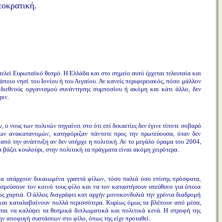
τοκρατική.
λεί Ευρωπαϊκό θεσμό. Η Ελλάδα και στο σημείο αυτό έρχεται τελευταία και
κάποιο νησί του Ιονίου ή του Αιγαίου. Αν κανείς περιφερειακός, πόσο μάλλον
 διεθνούς οργανισμού συνάντησης συμποσίου ή ακόμη και κάτι άλλο, δεν
ριν.
ο νους των πολιτών πηγαίνει στο ότι επί δεκαετίες δεν έγινε τίποτε σοβαρό
των ανακατανομών, κατηφόριζαν πάντοτε προς την πρωτεύουσα, όταν δεν
ό από την ανάπτυξη αν δεν υπήρχε η πολιτική. Αν το μεγάλο όραμα του 2004,
α βάζει κουλούρι, στην πολιτική τα πράγματα είναι ακόμη χειρότερα.
ημα υπάρχουν δικαιωμένα γραπτά φίλων, τόσο παλιά όσο επίσης πρόσφατα,
δεσμεύσουν τον κοινό τους φίλο και να τον καταστήσουν υπεύθυνο για όποια
 ως χαρτιά. Ο άλλος διαγράφει κατ αρχήν μονοκονδυλιά την χρόνια διαδρομή
 και καταλαβαίνουν πολλά περισσότερα. Κυρίως όμως τα βλέπουν από μέσα,
εται να καλύψει τα θεσμικά διπλωματικά και πολιτικά κενά. Η στροφή της
ην αποφυγή συστάσεων στο φίλο, όπως της είχε προταθεί.