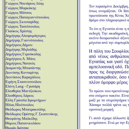
Γιώργος Νεκτάριος Λόης
Τον περασμένο Δεκέμβρη, 
Γιώργος Μαρκάκης
όπως ονομάζεται. Οι Ιά
Γιώργος Μάτσος
πρωτεύουσα της Κίνας Χσ
Γιώργος Παπαγιαννόπουλος
δρόμο στο πληροφορικό κα
Γιώργος Σκουταρίδης
Γιώργος Τασιόπουλος
Το ότι η Εγνατία είναι η
Γλαύκος Χρίστης
εκδοχή. Την ακαδημαϊκή, 
Δημήτρης Αλευρομάγειρος
εκείνο διευρωπαϊκό άξον
Δημήτρης Γιαννόπουλος
μέγιστα από την συμπερίλ
Δημήτριος Δήμου
Δημήτρης Μηλιάδης
Η πόλη του Σουφλίου
Δημήτριος Γερούκαλης
από νέους ανθρώπους
Δημήτριος Α. Μάος
Εγνατίας και γιατί 
Δημήτριος Νατσιός
αμπελοοινική οδό. Π
Διαμαντής Μπασάντης
προς τις διοργανώσ
Διονύσης Κονταρίνης
ανταποκριθούν, όσο 
Διονύσιος Καραχάλιος
Ειρήνη Στασινοπούλου
πλέον όμορφο μέρος τ
Ελένη Lang - Γρυπάρη
Το πρώτο που προτείνουμε
Ελευθερία Μαντζούκου
στο επόμενο πακέτο. Είνα
Ελευθέριος Λάριος
μαζί με τα επιμελητήρια
Ελλη Γρατσία Ιερομνήμων
Χάσαμε πολλά τρένα ως τ
Ηλίας Ηλιόπουλος
οριστική μορφή.
Θεόδωρος Μπατρακούλης
Θεόδωρος Ορέστης Γ. Σκαπινάκης
Γι αυτό είχαμε άλλωστε ζ
Θεοφάνης Μαλκίδης
μνημόσυνο. Ενώ με την Εγν
Θύμιος Παπανικολάου
Θωμάς Δρίτσας