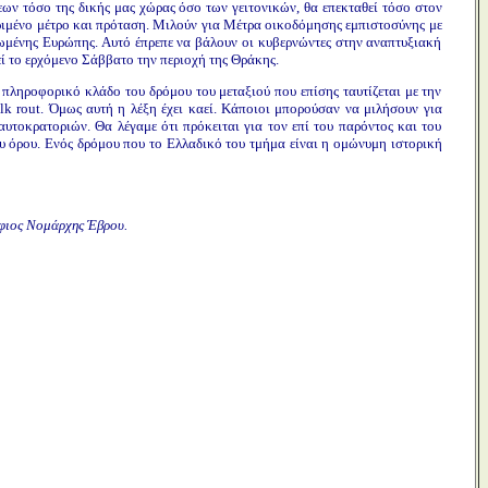
εων τόσο της δικής μας χώρας όσο των γειτονικών, θα επεκταθεί τόσο στον
ιμένο μέτρο και πρόταση. Μιλούν για Μέτρα οικοδόμησης εμπιστοσύνης με
νωμένης Ευρώπης. Αυτό έπρεπε να βάλουν οι κυβερνώντες στην αναπτυξιακή
εί το ερχόμενο Σάββατο την περιοχή της Θράκης.
ο πληροφορικό κλάδο του δρόμου του μεταξιού που επίσης ταυτίζεται με την
lk rout. Όμως αυτή η λέξη έχει καεί. Κάποιοι μπορούσαν να μιλήσουν για
υτοκρατοριών. Θα λέγαμε ότι πρόκειται για τον επί του παρόντος και του
ου όρου. Ενός δρόμου που το Ελλαδικό του τμήμα είναι η ομώνυμη ιστορική
ήφιος Νομάρχης Έβρου.