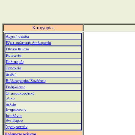
Κατηγορίες
Αρχική σελίδα
Εξωτ. πολιτική/ Διπλωματία
Εθνικά θέματα
Κοινωνία
Πολιτισμός
Θρησκεία
Διεθνή
Βιβλιογραφία/ Συνδέσεις
Εκδηλώσεις
Οπτικοακουστικό
υλικό
Δελτία
Ενημέρωσης
Ιστολόγιο
Αντίβαρου
ʼγρα γραπτών
Πρόσφατα κείμενα