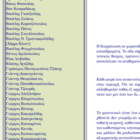
Βάιος Φασούλας
Βαν Κουφαδάκης
Βασίλης Γκατζούλης
Βασίλης Ζούκος
Βασίλης Κυρατζόπουλος
Βασίλης Πάνος
Βασίλης Στοιλόπουλος
Βασίλης Ν. Τριανταφυλλίδης
(Χάρρυ Κλυνν)
Η διοργάνωση σε χωριουδά
Βασίλης Φτωχόπουλος
καταϊδρωμένη. Το εδώ σήμα
Βένιος Αγελόπουλος
τοπικός θεσμός, πρότειν
Βίας Λειβαδάς
αποκλείεται να αναθεματι
Βλάσης Αγτζίδης
Γεράσιμος Παναγιωτάτος-Τζάκης
Γιάννης Διακογιάννης
Γιάννης Θεοφύλακτος
Κάθε φορά που ανακινείτα
Γιάννης Παπαθανασόπουλος
στην περιοχή. Ότι τα ευ
Γιάννης Τζιουράς
αλληθώριζαν ευθύς εξ αρχ
Γιώργος Αλεξάνδρου
τόσο των μεν όσο των δε, 
Γιώργος Βλαχόπουλος
Γιώργος Βοσκόπουλος
Γιώργος Βότσης
Το μειονοτικό είναι ένα
Γιώργος Κακαρελίδης
χθεσινά. Δεν γνωρίζω αν 
Γιώργος Καστρινάκης
πιθανή εκτροπή, κάθονται
Γιώργος Κεκαυμένος
του καθιστάμενος κήνσορα
Γιώργος Κεντάς
και μάλλον θα μειδιούσα
Γιώργος Κολοκοτρώνης
αξιωματικής αντιπολίτευσ
Γιώργος Κουτσογιάννης