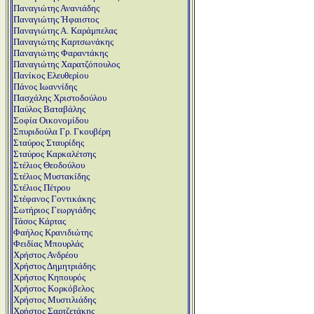
Παναγιώτης Ανανιάδης
Παναγιώτης Ήφαιστος
Παναγιώτης Α. Καράμπελας
Παναγιώτης Καρτσωνάκης
Παναγιώτης Φαραντάκης
Παναγιώτης Χαρατζόπουλος
Πανίκος Ελευθερίου
Πάνος Ιωαννίδης
Πασχάλης Χριστοδούλου
Παύλος Βαταβάλης
Σοφία Οικονομίδου
Σπυριδούλα Γρ. Γκουβέρη
Σταύρος Σταυρίδης
Σταύρος Καρκαλέτσης
Στέλιος Θεοδούλου
Στέλιος Μυστακίδης
Στέλιος Πέτρου
Στέφανος Γοντικάκης
Σωτήριος Γεωργιάδης
Τάσος Κάρτας
Φαήλος Κρανιδιώτης
Φειδίας Μπουρλάς
Χρήστος Ανδρέου
Χρήστος Δημητριάδης
Χρήστος Κηπουρός
Χρήστος Κορκόβελος
Χρήστος Μυστιλιάδης
Χρήστος Σαρτζετάκης