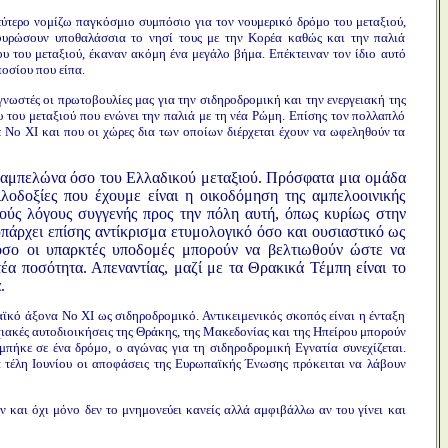
δεύτερο νομίζω παγκόσμιο συμπόσιο για τον νουμερικό δρόμο του μεταξιού,
εφυρώσουν υποθαλάσσια το νησί τους με την Κορέα καθώς και την παλιά
υ του μεταξιού, έκαναν ακόμη ένα μεγάλο βήμα. Επέκτειναν τον ίδιο αυτό
οσίου που είπα.
γνωστές οι πρωτοβουλίες μας για την σιδηροδρομική και την ενεργειακή της
υ του μεταξιού που ενώνει την παλιά με τη νέα Ρώμη. Επίσης τον πολλαπλό
 No XI και που οι χώρες δια των οποίων διέρχεται έχουν να ωφεληθούν τα
ύ αμπελώνα όσο του Ελλαδικού μεταξιού. Πρόσφατα μια ομάδα
λοδοξίες που έχουμε είναι η οικοδόμηση της αμπελοοινικής
λλούς λόγους συγγενής προς την πόλη αυτή, όπως κυρίως στην
πάρχει επίσης αντίκρισμα ετυμολογικό όσο και ουσιαστικό ως
Τόσο οι υπαρκτές υποδομές μπορούν να βελτιωθούν ώστε να
έα ποσότητα. Απεναντίας, μαζί με τα Θρακικά Τέμπη είναι το
.
παϊκό άξονα No XI ως σιδηροδρομικό. Αντικειμενικός σκοπός είναι η ένταξη
χιακές αυτοδιοικήσεις της Θράκης, της Μακεδονίας και της Ηπείρου μπορούν
μπήκε σε ένα δρόμο, ο αγώνας για τη σιδηροδρομική Εγνατία συνεχίζεται.
α τέλη Ιουνίου οι αποφάσεις της Ευρωπαϊκής Ένωσης πρόκειται να λάβουν
ν και όχι μόνο δεν το μνημονεύει κανείς αλλά αμφιβάλλω αν του γίνει και