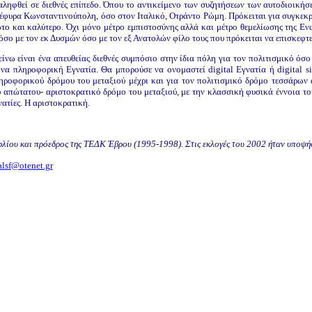
ληφθεί σε διεθνές επίπεδο. Όπου το αντικείμενο των συζητήσεων των αυτοδιοικήσ
φυρα Κωνσταντινούπολη, όσο στον Ιταλικό, Οτράντο Ρώμη. Πρόκειται για συγκεκρ
ώτο και καλύτερο. Όχι μόνο μέτρο εμπιστοσύνης αλλά και μέτρο θεμελίωσης της Ε
όσο με τον εκ Δυσμών όσο με τον εξ Ανατολών φίλο τους που πρόκειται να επισκεφτ
ίνω είναι ένα απευθείας διεθνές συμπόσιο στην ίδια πόλη για τον πολιτισμικό όσ
να πληροφορική Εγνατία. Θα μπορούσε να ονομαστεί digital Εγνατία ή digital si
ηροφορικού δρόμου του μεταξιού μέχρι και για τον πολιτισμικό δρόμο τεσσάρων α
υ απώτατου- αριστοκρατικό δρόμο του μεταξιού, με την κλασσική φυσικά έννοια τ
νατίες. Η αριστοκρατική.
λίου και πρόεδρος της ΤΕΔΚ Έβρου (1995-1998). Στις εκλογές του 2002 ήταν υποψ
alsf@otenet.gr