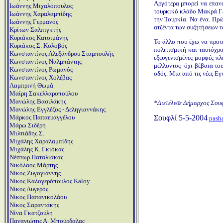
Αργότερα μπορεί να επανα
Ιωάννης Μιχαλόπουλος
τουρκικό κλάδο Μακρά Γέ
Ιωάννης Χαραλαμπίδης
την Τουρκία. Να ένα. Πρ
Ιωάννης Γερμανός
ατζέντα των συζητήσεων τ
Κρίτων Σαλπιγκτής
Κυριάκος Κατσιμάνης
Το άλλο που έχω να προτε
Κυριάκος Σ. Κολοβός
πολιτισμική και ταυτόχρο
Κωνσταντίνος Αλεξάνδρου Σταμπουλής
εξευγενισμένες μορφές πλ
Κωνσταντίνος Ναλμπάντης
μέλλοντος -όχι βέβαια το
Κωνσταντίνος Ρωμανός
οδός. Μια από τις νέες Εγ
Κωνσταντίνος Χολέβας
Λαμπρινή Θωμά
Μαίρη Σακελλαροπούλου
Μανώλης Βασιλάκης
*Διετέλεσε Δήμαρχος Σουφ
Μανώλης Εγγλέζος - Δεληγιαννάκης
Σουφλί 5-5-2004
Μάρκος Παπαευαγγέλου
pash
Μάρω Σιδέρη
Μιλτιάδης Σ.
Μιχάλης Χαραλαμπίδης
Μιχάλης Κ. Γκιόκας
Νέστωρ Παταλιάκας
Νικόλαος Μάρτης
Νίκος Ζυγογιάννης
Νίκος Καλογερόπουλος Kaloy
Νίκος Λυγερός
Νίκος Παπανικολάου
Νίκος Σαραντάκης
Νίνα Γκατζούλη
Παναγιώτης Α. Μπούρδαλας