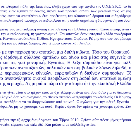
σε ιστορική πόλη της Ιαπωνίας, έλαβε χώρα υπό την αιγίδα της U.N.E.S.K.O. το 
πωνες λίαν έξυπνα ποιούντες, πέραν των προετοιμασιών των μελετών τους να γ
ιάν, ώστε να αποτελέσουν έτσι προέκταση του κλασσικού δρόμου και σιδηρόδρομο
ι πολιτισμικό ταυτόχρονα πεδίο. Αυτό στην ουσία σημαίνει η διοργάνωση του συμπ
 πρώτη μας αναπτυξιακή αγάπη είναι σε όλη την Ελλάδα γνωστό. Όπως επίσης είναι 
την αμπελοοινική, τη γαστρονομική. Ότι αποτελεί έναν ιστορικό κλάδο του δρόμο
α, Κωνσταντινούπολης, Πυθίου, Ηγουμενίτσας, Οτράντο, Ρώμης που τον ονομάσαμε
ηψή του ως σιδηροδρόμου, στο τέταρτο κοινοτικό πλαίσιο.
 με την περιοχή του αποτελεί μια διπλή κιβωτό. Τόσο του Θρακικο
 ιδρύσαμε σύλλογο αμπέλου και οίνου και μέσα στις ευγενείς φι
όχι και της γαστρονομικής Εγνατίας. Η λέξη συμπόσιο είναι για πο
έραν των αναπτυξιακών, πολιτικών και συμβολικών λόγων δηλαδή, υ
εις περιφερειακών, εθνικών, ευρωπαϊκών ή διεθνών συμποσίων. 
το ανεπανάληπτο φυσικό περιβάλλον στη Δαδιά δεν αποτελεί αμελητ
ης περιοχής. Ας μη πάμε τώρα στην ιστορία ή στην κλασσική Ελλάδα
 να γίνει μέσα στο τρέχον έτος αν όχι εξάμηνο, είναι ένα συμπόσιο για το διευρω
ι λογικό όσο και αναγκαίο, το εθνικό επίπεδο να προηγηθεί του διεθνούς. Οι Νομαρ
 να αναλάβουν να το διοργανώσουν από κοινού. Ο αγώνας για την οδική Εγνατία 
ώρα. Ας μη το χάσουμε και αυτό. Κυρίως όμως δεν πρέπει να χάσουμε χρόνο. Στ
ητήσει την εξ αρχής διαμόρφωση του Έβρος 2010. Ορίστε ούτε πέντε μήνες πέρασα
ατία, είμαστε και πάλι εδώ. Και μάλιστα με πολλές Εγνατίες.