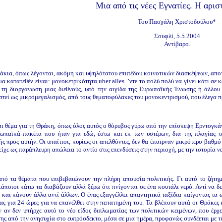
Μια από τις νέες Εγνατίες. Η αρισ
Του Πασχάλη Χριστοδούλου*
Σουφλί, 5.5.2004
Αντίβαρο.
κια, όπως λέγονται, ακόμη και υψηλότατου επιπέδου κοινοτικών διασκέψεων, αποτε
 κατατεθέν είναι: μονοκετρικότητα uber alles. ʼντε το πολύ πολύ να γίνει κάτι σε 
ε τη διοργάνωση μιας διεθνούς, υπό την αιγίδα της Ευρωπαϊκής Ένωσης ή άλλου
στεί ως μικρομεγαλισμός, από τους θεματοφύλακες του μονοκεντρισμού, που έλεγα π
ι θέμα για τη Θράκη, όπως όλος αυτός ο θόρυβος γύρω από την επίσκεψη Ερντογκάν, 
ρωπαϊκά πακέτα που ήταν για εδώ, έστω και εκ των υστέρων, δια της πλαγίας 
ής προς αυτήν. Οι υπαίτιοι, κυρίως οι απελθόντες, δεν θα έπαιρναν μικρότερο βαθμ
είχε ως παράπλευρη απώλεια το αντίο στις επενδύσεις στην περιοχή, με την ιστορία ν
 από τα θέματα που επιβεβαιώνουν την πλήρη απουσία πολιτικής. Γι αυτό το ζήτ
κάποιοι κάτω τα διαβάζουν αλλά ξέρω ότι πνίγονται σε ένα κουτάλι νερό. Αντί να 
 και κάνουν άλλα αντί άλλων. Ο ένας εξαγγέλλει απαντητικά ταξίδια καίγοντας τα
ς για 24 ώρες για να επανέλθει στην πεπατημένη του. Τα βλέπουν αυτά οι Θράκες
ν αν δεν υπήρχε αυτό το νέο είδος διπλωματίας των πολιτικών κειμένων, που έρχ
ης από την ανησυχία στο ευπρόσδεκτο, μέσα σε μια ημέρα, προφανώς συνδέεται με τ