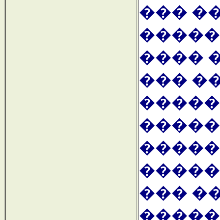
��� �
������
���� 
��� �
�����
�����
�����
�����
��� �
�����