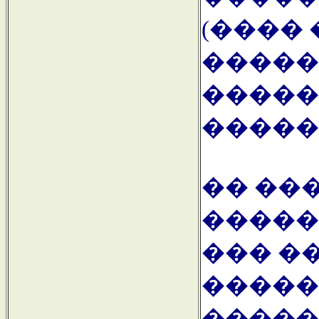
(���� 
�����
�����
�����
�� ��
�����
��� �
�����
�����