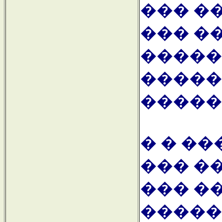
��� ��
��� �
�����
�����
������
� � ��
��� �
��� �
�����