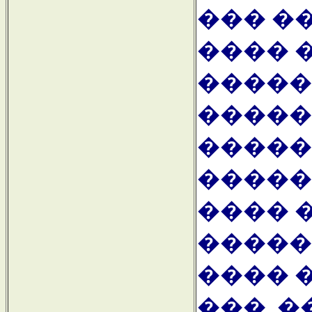
��� �
���� 
�����
�����
�����
�����
���� 
�����
���� 
���. 