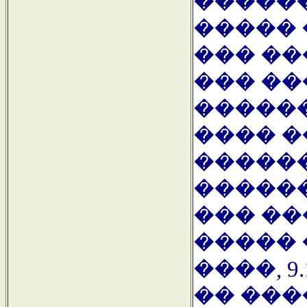
������
�����
��� �
��� ��
������
���� �
������
�����
��� ��
����� 
����, 9
�� ���