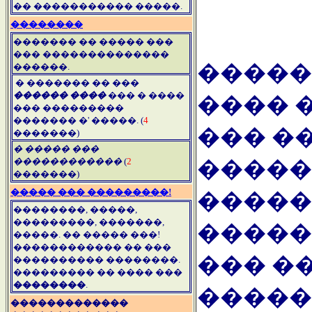
�� ����������� �����.
��������
������� �� ����� ���
��� ��������������
�����
������.
� ������� �� ���
������ ����
��� � ����
���� 
��� ���������
������� �' �����. (
4
��� �
�������)
� ����� ���
�����
������������
(
2
�������)
����� ��� ���������!
�����
��������, �����,
���������, �������,
�����
�����. �� ����� ���!
������������ �� ���
��� �
���������� ��������.
��������� �� ���� ���
��������
.
�����
�������������