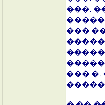
���. 
�����
��� �
�����
�����
�����
��� �
�������
� ��.