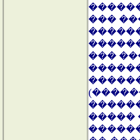
�����
��� ��
�����
������
��� ��
������
�����
(������,
�����
����� 
������