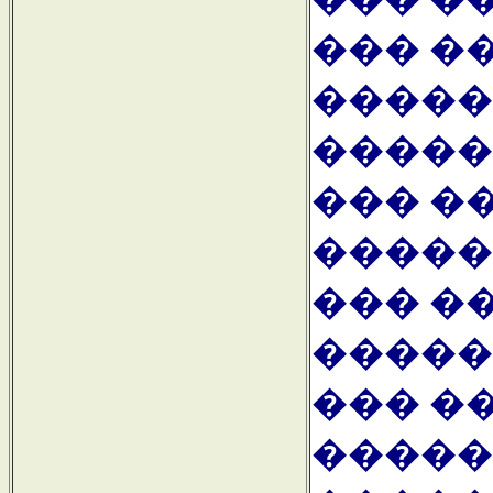
��� �
�����
�����
��� �
�����
��� �
�����
��� �
�����