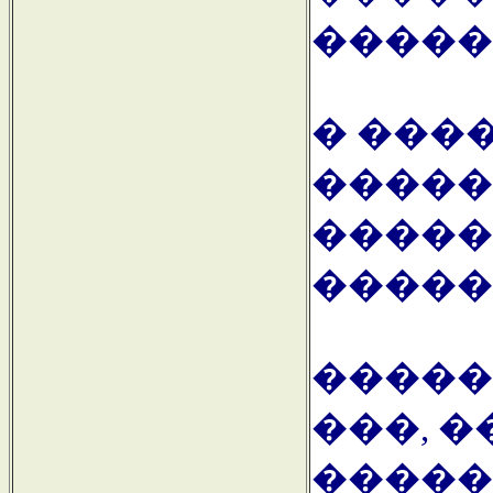
�����
� ���
�����
�����
������
�����
���, �
�����