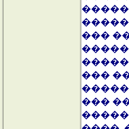
�����
�����
��� �
�����
�����
��� ��
�����
��� �
�����
����, 