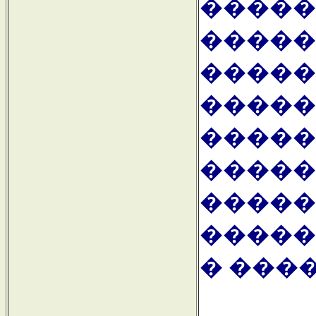
������
�����
�����
�����
�����
�����
�����
�����
� ���