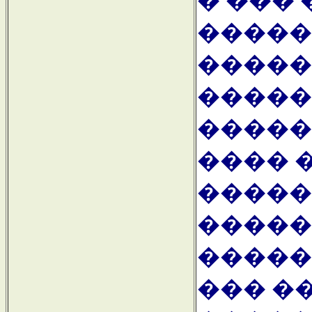
� ���
�����
�����
�����
�����
���� 
�����
�����
�����
��� �