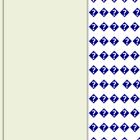
���� 
�����
��� ��
�����
�����
��� �
�����
�����
�����