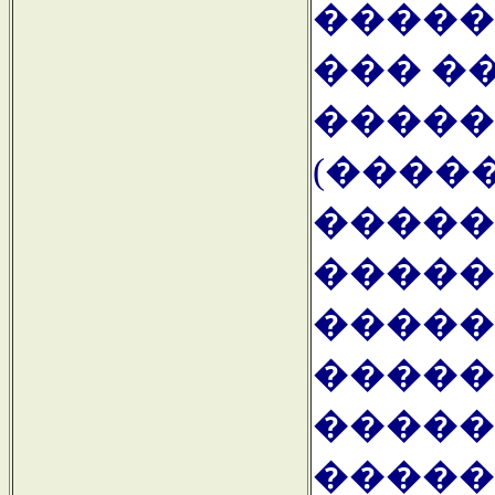
�����
��� �
�����
(������
�����
�����
�����
�����
�����
�����