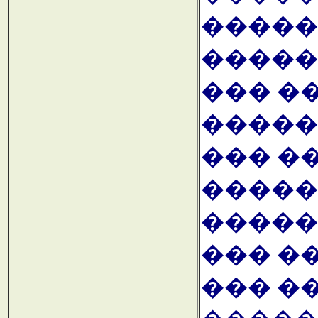
�����
�����
��� �
�����
��� �
�����
�����
��� �
��� �