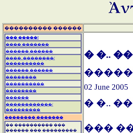
���������� ������
��� �����!
���� �������
������ ������
� �.. 
����. ��������/
����������
�����
������ ������
��������
����������
02 June 2005
��������
������
� �.. 
������������/
���������
�������� �������
��� �
�� ���������� ���
������ ��� ���������