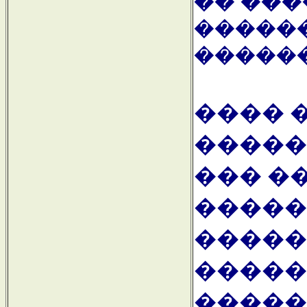
�� ��
������
���� 
�����
��� ��
�����
�����
�����
�����