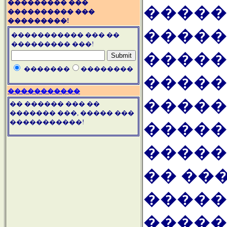
��������� ���
�����
���������� ���
���������!
�����
����������� ��� ��
��������� ���!
�����
�������
��������
�����
�����������
�����
�� ������ ��� ��
������� ���, ����� ���
�����������!
�����
�����
�� ��
�����
�����