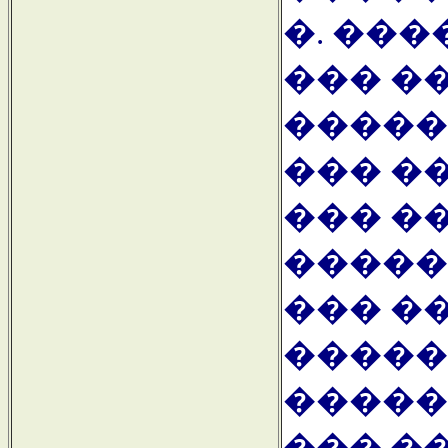
�. ��
��� �
�����
��� �
��� �
�����
��� �
�����
�����
��� �