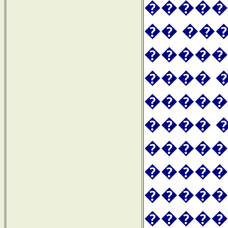
�����
�� ��
�����
���� 
�����
���� 
�����
�����
�����
�����