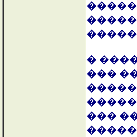
�����
�����
�����
� ���
��� �
�����
�����
��� �
�������