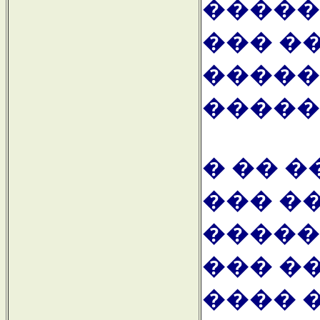
�����
��� �
�����
������
� �� 
��� �
�����
��� �
���� �