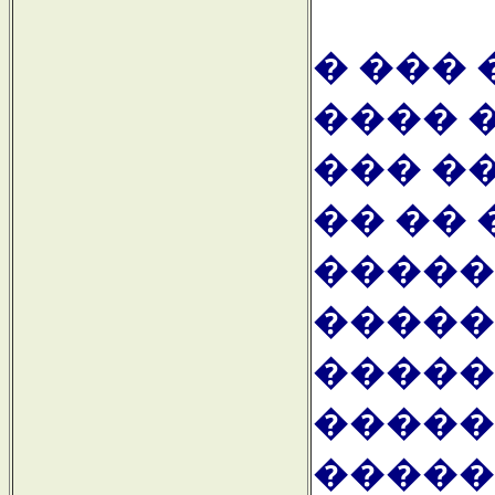
� ���
���� 
��� �
�� �� 
�����
�����
�����
����� 
�����