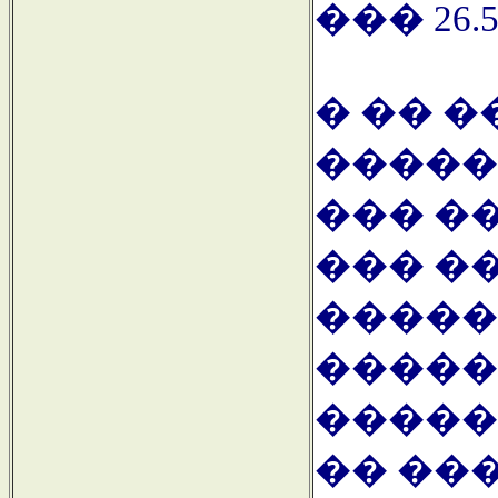
��� 26.5.
� �� 
�����
��� �
��� �
�����
�����
�����
�� ��