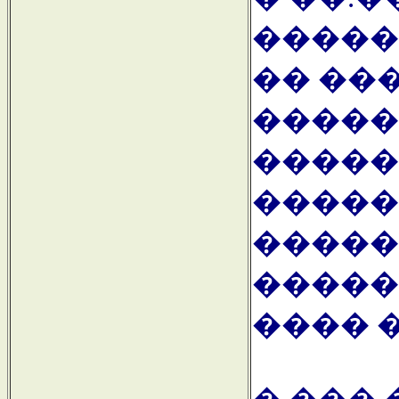
�����
�� ��
�����
�����
�����
�����,
�����
���� �.