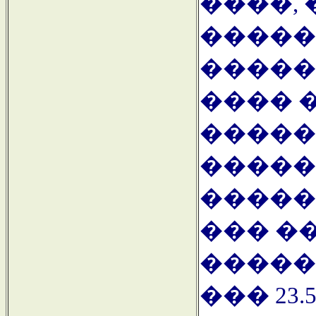
����,
�����
�����
���� 
�����
�����
�����
��� �
�����
��� 23.