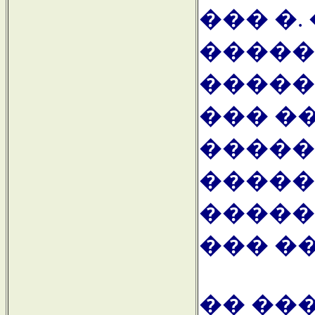
��� �.
�����
�����
��� �
�����
�����
�����
��� �
�� ��