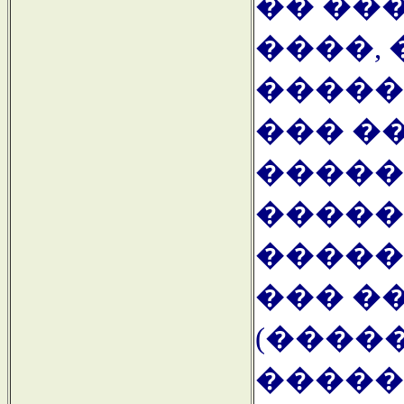
�� ��
����,
�����
��� �
�����
�����
�����
��� �
(������
�����