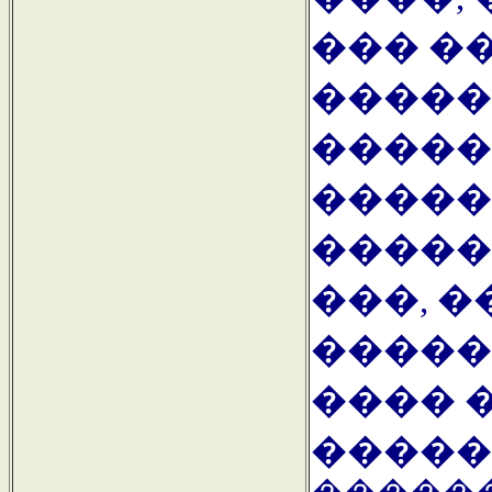
��� �
�����
�����
�����
�����
���, �
�����
���� 
�����