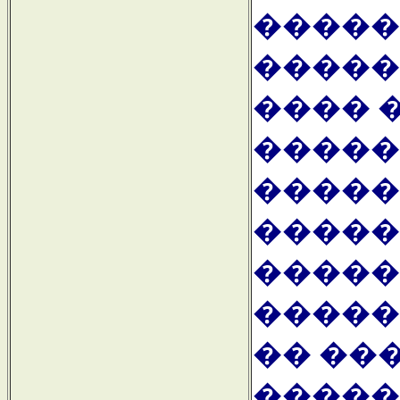
�����
�����
���� 
�����
�����
�����
�����
�����
�� ��
�����