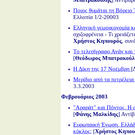
Ποιος θυμάται τη Βόρειο
Ελλοπία 1/2-20003
Ελληνική γεωοικονομία κα
σχιζοφρένεια - Τι χρειάζετ
Χρήστος Κηπουρός
, συν
Το τελεσίγραφο Ανάν και τ
[
Θεόδωρος Μπατρακούλ
Η Δίκη της 17 Νοέμβρη
[
Μερίδιο από τα πετρέλεια
3.3.2003
Φεβρουάριος 2003
"Αραράτ" και Πόντος. Η α
[
Φάνης Μαλκίδης
] Αντί
Ευρωπαική Ένωση, Ελλάδα
κύκλος;
[
Χρήστος Κηπου