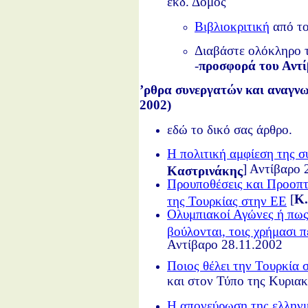
εκδ. Δομός
Βιβλιοκριτική
από το
Διαβάστε ολόκληρο 
-
προσφορά του Αντί
ʼρθρα συνεργατών και αναγν
2002)
εδώ το δικό σας άρθρο.
Η πολιτική αμφίεση της σ
] Αντίβαρο 
Καστρινάκης
Προυποθέσεις και Προοπτ
[
Κ.
της Τουρκίας στην ΕΕ
Ολυμπιακοί Αγώνες ή πως
βούλονται, τοις χρήμασι π
Αντίβαρο 28.11.2002
Ποιος θέλει την Τουρκία 
και στον Τύπο της Κυρια
Η απονεύρωση της ελληνι