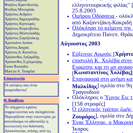
ελληνοτουρκικής φιλίας" 
Φαήλος Κρανιδιώτης
Φειδίας Μπουρλάς
25.8.2003
Χρήστος Ανδρέου
Ομήρου Οδύσσεια
- ολόκ
Χρήστος Δημητριάδης
από Καζαντζάκη-Κακριδ
Χρήστος Κηπουρός
Ολόκληρο το κείμενο της
Χρήστος Κορκόβελος
Χρήστος Μυστιλιάδης
Δημοκρίτειο Πανεπ. Θράκ
Χρήστος Σαρτζετάκης
Αύγουστος 2003
Χριστιάνα Λούπα
Χρίστος Δαγρές
Χρίστος Δ. Κατσέτος
Εύξεινος Αγωγός
[
Χρήστο
Χρύσανθος Λαζαρίδης
επιστολή Κ. Χολέβα στην
Χρύσανθος Σιχλιμοίρης
Ευρώπης και τη μη αναφο
Gene Rossides
Marcus A. Templar
Κωνσταντίνος Χολέβας]
[
Επαναφορά στη μνήμη και
Επικοινωνία
] ομιλία στο 9
Οι απόψεις σας είναι
Μαλκίδης
ευπρόσδεκτες!
Τραγουδιού
Ολόκληρος ο
Ύμνος Εις τ
Θ. Βαμβίνης
[158 στροφές]
Το σύγχρονο κράτος
Ο ελληνικός τρόπος ζωής 
συρρικνώνεται και σκληρύνεται.
], ομιλία στο 
Ζουράρις
Περιορίζεται στην οικονομία, με
αποτέλεσμα να αδυνατίζει η
Ένας Έλληνας, ο Μακρυγ
κοινωνική του διάσταση.
Ίκαρος
Αποκόπτεται, επίσης, από τις