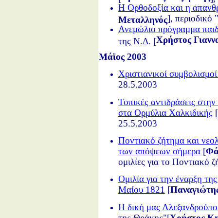
Η Ορθοδοξία και η απανθ
], περιοδικό
Μεταλληνός
Ανεμώλιο πρόγραμμα παιδ
Χρήστος Γιανν
της Ν.Δ. [
Μάϊος 2003
Χριστιανικοί συμβολισμοί
28.5.2003
Τοπικές αντιδράσεις στην
στα Ορμύλια Χαλκιδικής
[
25.5.2003
Ποντιακό ζήτημα και νεολ
των απόψεων σήμερα
[
Φά
ομιλίες για το Ποντιακό 
Ομιλία για την έναρξη τη
Μαίου 1821
[
Παναγιώτης
Η δική μας Αλεξανδρούπ
της Θράκης"[
Χρήστος Κη