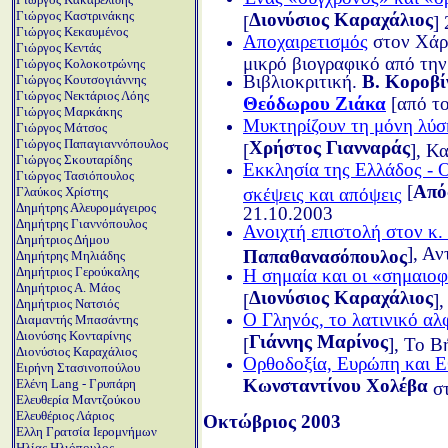
Γιώργος Καστρινάκης
Διονύσιος Καραχάλιος
[
]
Γιώργος Κεκαυμένος
Αποχαιρετισμός
στον Χάρη
Γιώργος Κεντάς
μικρό βιογραφικό από τη
Γιώργος Κολοκοτρώνης
Βιβλιοκριτική.
Β. Κοροβί
Γιώργος Κουτσογιάννης
Γιώργος Νεκτάριος Λόης
Θεόδωρου Ζιάκα
[από το
Γιώργος Μαρκάκης
Μυκτηρίζουν τη μόνη λύσ
Γιώργος Μάτσος
Γιώργος Παπαγιαννόπουλος
Χρήστος Γιανναράς
[
], Κ
Γιώργος Σκουταρίδης
Εκκλησία της Ελλάδος - Ο
Γιώργος Τασιόπουλος
[
Από
Γλαύκος Χρίστης
σκέψεις και απόψεις
Δημήτρης Αλευρομάγειρος
21.10.2003
Δημήτρης Γιαννόπουλος
Ανοιχτή επιστολή στον κ
Δημήτριος Δήμου
], Α
Παπαθανασόπουλος
Δημήτρης Μηλιάδης
Δημήτριος Γερούκαλης
Η σημαία και οι «σημαιοφ
Δημήτριος Α. Μάος
Διονύσιος Καραχάλιος
[
]
Δημήτριος Νατσιός
Ο Γληνός, το λατινικό αλ
Διαμαντής Μπασάντης
Διονύσης Κονταρίνης
Γιάννης Μαρίνος
[
], Το Β
Διονύσιος Καραχάλιος
Ορθοδοξία, Ευρώπη και 
Ειρήνη Στασινοπούλου
Κωνσταντίνου Χολέβα
Ελένη Lang - Γρυπάρη
στ
Ελευθερία Μαντζούκου
Ελευθέριος Λάριος
Οκτώβριος 2003
Ελλη Γρατσία Ιερομνήμων
Ηλίας Ηλιόπουλος