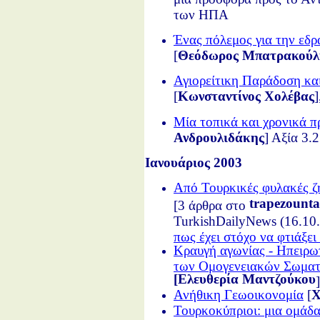
των ΗΠΑ
Ένας πόλεμος για την εδ
[
Θεόδωρος Μπατρακούλ
Αγιορείτικη Παράδοση κ
[
Κωνσταντίνος Χολέβας
Μία τοπικά και χρονικά π
Ανδρουλιδάκης
] Αξία 3.
Ιανουάριος 2003
Από Τουρκικές φυλακές ζ
trapezount
[3 άρθρα στο
TurkishDailyNews (16.10.
πως έχει στόχο να φτιάξε
Κραυγή αγωνίας - Ηπειρω
των Ομογενειακών Σωματε
[Ελευθερία Μαντζούκου
Ανήθικη Γεωοικονομία
[
Χ
Τουρκοκύπριοι: μια ομά