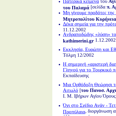
Πατερικά κείμενα
του
Αγί
[σελίδα
π. 
του Παλαμά
Μη γίνουμε προδότες της
Μητροπολίτου Κυρήνεια
Δέκα σημεία για την πρό
11.12.2002
Aνδραποδώδης «λύση» το
1.12.2002
kathimerini.gr
Εκκλησία, Ευρώπη και Εθ
Τόλμη 12/2002
Η σημερινή «αριστερή δια
Γληνού για το Τουρκικό 
Εκπαίδευσης
Μια Ορθόδοξη Θεώρησι τ
Αιτωλό
[
του Πανοσ. Αρχι
Ι. Μ. Ιβήρων Αγίου Όρους
Όχι στο Σχέδιο Ανάν - Τε
, διοργάνωση 
Προπύλαια