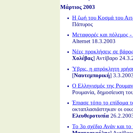
Μάρτιος 2003
Η ζωή του Κοσμά του Αι
Πάπυρος
Μεταφορές και πόλεμος - 
Alternet 18.3.2003
Νέες προκλήσεις σε βάρο
Χολέβας
] Αντίβαρο 24.3
Ύβρις, η απρόκλητη χρήσ
[
Ναυτεμπορική
] 3.3.200
Ο Ελληνισμός της Ρουμα
Ρουμανία, δημοσίευση το
Έπιασε τόπο το επίδομα 
οκταπλασιάστηκαν οι οικο
Ελευθεροτυπία
26.2.200
Το 3ο σχέδιο Ανάν και το
Μπατρακούλης
] Αντίβαρ