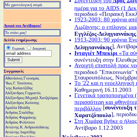
Συνέντευξη του
Δρος Σωτ
Μ
ε χρονολογική σειρά.
ημέρα για το AIDS (1 Δεκ
περιοδικό «Πειραική Εκκ
1923-2003: 80 χρόνια από
Αγορά του Αντίβαρου!
Λωζάννης: ο επίλογος μια
Το στέκι μας!
Εγγλέζος-Δεληγιαννάκης
1913-2003: 90 χρόνια Έν
Δελτίο ενημέρωσης
], Αντίβα
Δεληγιαννάκης
Εγγραφή
Διαγραφή
Ινταγιέτ Μπεκίρι
«Τα σύν
συνέντευξη στην Ελευθερ
Ανοιχτή επιστολή προς ν
περιοδικό "Επικοινωνία"
Συγγραφείς
Σταυρουπόλεως, Νοέμβρι
Αθανάσιος Γιουσμάς
Το '22 και η νεοελληνική 
ʼθως Γ. Τσούτσος
ʼκης Καλαιτζίδης
Καθημερινή 16.11.2003
Αλέξανδρος Γερμανός
Γενετικά τροποποιημένα (
Αλέξανδρος-Μιχαήλ Χατζηλύρας
περισσότερη και φθηνότερη
Αλέξανδρος Κούτσης
[
συνέντευξη 
περιβάλλον
Αμαλία Ηλιάδη
Ανδρέας Σταλίδης
], περιοδ
Χαρατζόπουλο
Ανδρέας Φαρμάκης
Στη Χιμάρα βγήκε ο ήλιο
Ανδρέας Φιλίππου
Αντίβαρο 1.12.2003
Αντώνης Κ. Ανδρουλιδάκης
Αντώνης Λαμπίδης
Αντώνης Παυλίδης