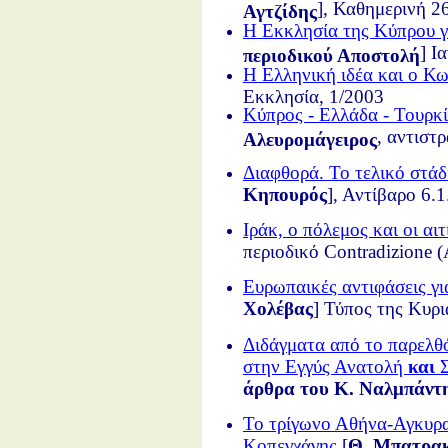
], Καθημερινή 2
Αγτζίδης
Η Εκκλησία της Κύπρου γ
] Ι
περιοδικού Αποστολή
Η Ελληνική ιδέα και ο Κ
Εκκλησία, 1/2003
Κύπρος - Ελλάδα - Τουρκί
, αντιστ
Αλευρομάγειρος
Διαφθορά. Το τελικό στάδ
Κηπουρός
], Αντίβαρο 6.
Ιράκ, ο πόλεμος και οι αιτ
περιοδικό Contradizione 
Ευρωπαικές αντιφάσεις γ
Χολέβας
] Τύπος της Κυρ
Διδάγματα από το παρελθ
στην Εγγύς Ανατολή
και
Σ
άρθρα του Κ. Ναλμπάντ
Το τρίγωνο Αθήνα-Αγκυρα
Κοπεγχάγης
[
Θ. Μπατρα