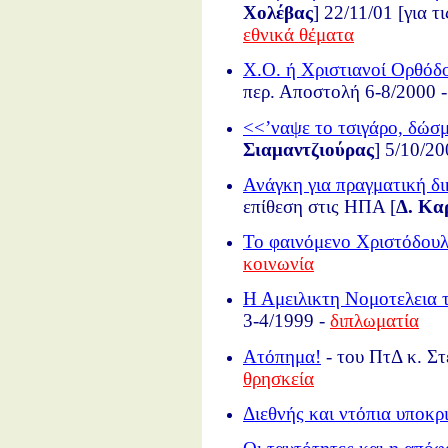
Χολέβας
] 22/11/01 [για 
εθνικά θέματα
Χ.Ο. ή Χριστιανοί Ορθόδο
περ. Αποστολή 6-8/2000 
<<ʼναψε το τσιγάρο, δώσμ
Σιαμαντζιούρας
] 5/10/2
Ανάγκη για πραγματική δ
επίθεση στις ΗΠΑ [
Δ. Κα
Το φαινόμενο Χριστόδου
κοινωνία
Η Αμειλικτη Νομοτελεια τ
3-4/1999 -
διπλωματία
Ατόπημα!
- του ΠτΔ κ. Σ
θρησκεία
Διεθνής και ντόπια υποκρι