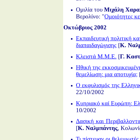
Ομιλία του
Μιχάλη Χαρα
Βερολίνο: "
Ομοιότητες κε
Οκτώβριος 2002
Εκπαιδευτική πολιτική και
διαπαιδαγώγισης
[
Κ. Ναλ
Κλειστά Μ.Μ.Ε.
[
Γ. Κασ
Ηθική της εκκοσμικευμέν
θεμελίωση: μια αποτυχία;
Ο εκφυλισμός της Ελληνι
22/10/2002
Κυπριακό καί Ευρώπη: Ελ
10/2002
Δασική και Περιβαλλοντι
[
Κ. Ναλμπάντης
, Κολωνί
Τι πίστευαν οι θελεμιωτέ