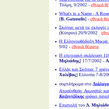
Τόλμη, 9/2002 -
εθνικά θ
What's in a Name - A Rose
[
B. Gatzoulis
] -
εθνικά θέ
Σκόπια: μετά τις εκλογές 
(Κύπρου) 20/9/2002
εθν
Η Ελληνορθόδοξη Μικρά 
9/02 -
εθνικά θέματα
Η επετειακή σκάλευση 1
Μηλιάδης
] 17/7/2002 -
Α
Ελλάς και Σκόπια: 7 χρόν
Χολέβας
] Ελλοπία 7-8/20
συμπλήρωμα στο
Διάλογο
Αποσύνθεση, Αγωνιστές κα
Καζαντζάκης
γράφει πανε
Επιστολή
του
Δ. Μηλιάδ