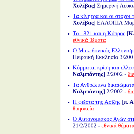
Χολέβας]
Σημερινή Λευκ
Τα κίνητρα και οι στόχοι
Χολέβας
] ΕΛΛΟΠΙΑ Μαρτ
Το 1821 και η Κύπρος
[
Κ
εθνικά θέματα
Ο Μακεδονικός Ελληνισμό
Πειραική Εκκλησία 3/200
Κόμματα, κρίση και ελλε
Ναλμπάντης
] 2/2002 -
δι
Τα Ανθρώπινα δικαιώματα
Ναλμπάντης
] 2/2002 -
δι
Η φιέστα της Ασίζης
[π. Α
θρησκεία
Ο Αυτονομιακός Αγών στη
21/2/2002 -
εθνικά θέματ