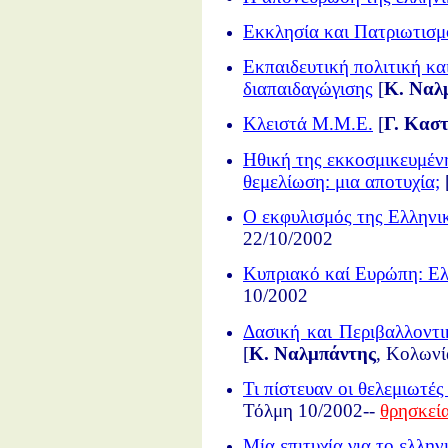
Εκκλησία και Πατριωτισμ
Εκπαιδευτική πολιτική και
διαπαιδαγώγισης
[
Κ. Ναλ
Κλειστά Μ.Μ.Ε.
[
Γ. Κασ
Ηθική της εκκοσμικευμέν
θεμελίωση: μια αποτυχία;
Ο εκφυλισμός της Ελληνι
22/10/2002
Κυπριακό καί Ευρώπη: Ελ
10/2002
Δασική και Περιβαλλοντι
[
Κ. Ναλμπάντης
, Κολωνί
Τι πίστευαν οι θελεμιωτέ
Τόλμη 10/2002--
θρησκεί
Μία επιτυχία για το ελλη