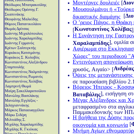
Μοντέρνες δουλειές
[
Διο
Θεόδωρος Μπατρακούλης
Μουσουλμάνοι ή «Τούρκοι
Θεόδωρος Ορέστης Γ.
Σκαπινάκης
[
Διο
δικαστικής διαμάχης
Θεοφάνης Μαλκίδης
Ο ʼρειος Πάγος, η Θράκη 
Θύμιος Παπανικολάου
Κωνσταντίνος Χολέβας
Θωμάς Δρίτσας
[
Ιωάννης Μιχαλόπουλος
Η Συνάντηση της Γαστρον
Ιωάννης Χαραλαμπίδης
], ομιλία
Χαραλαμπίδης
Ιωάννης Γερμανός
Αφιέρωμα στο Εκκλησιαστ
Κρίτων Σαλπιγκτής
Κυριάκος Κατσιμάνης
Χώρες" του περιοδικού "
Κυριάκος Σ. Κολοβός
Εντεινόμενη απονεύρωση 
Κωνσταντίνος Αλεξάνδρου
Σταμπουλής
Ανδρέας
χρυσός, Αιγαίο> [
Κωνσταντίνος Ναλμπάντης
Όψεις της μετανάστευσης
Κωνσταντίνος Ρωμανός
σε παρουσίαση βιβλίου 2.
Κωνσταντίνος Χολέβας
Βόρειος Ήπειρος - Κοσσυ
Λαμπρινή Θωμά
Μαίρη Σακελλαροπούλου
], εισήγηση σ
Βαταβάλης
Μανώλης Βασιλάκης
Μέγας Αλέξανδρος και Χρ
Μανώλης Εγγλέζος -
Δεληγιαννάκης
μεταφρασμένο στα αγγλικ
Μάρκος Παπαευαγγέλου
Παμμακεδονικής των ΗΠΑ
Μάρω Σιδέρη
Η βοήθεια της Δύσης προς
Μιλτιάδης Σ.
[
οικονομία και κοινωνία
Μιχάλης Χαραλαμπίδης
Μιχάλης Κ. Γκιόκας
Μνήμη Αγίων εθνομαρτύρ
Νέστωρ Παταλιάκας