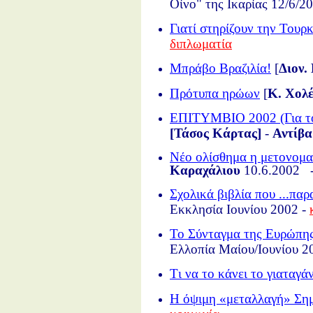
Οίνο" της Ικαρίας 12/6/2
Γιατί στηρίζουν την Τουρκ
διπλωματία
Μπράβο Βραζιλία!
[
Διον.
Πρότυπα ηρώων
[
Κ. Χολ
ΕΠΙΤΥΜΒΙΟ 2002 (Για το
[Τάσος Κάρτας]
-
Αντίβ
Νέο ολίσθημα η μετονομ
Καραχάλιου
10.6.2002 
Σχολικά βιβλία που ...π
Εκκλησία Ιουνίου 2002 -
Το Σύνταγμα της Ευρώπης
Ελλοπία Μαίου/Ιουνίου 2
Tι να το κάνει το γιαταγάν
Η όψιμη «μεταλλαγή» Ση