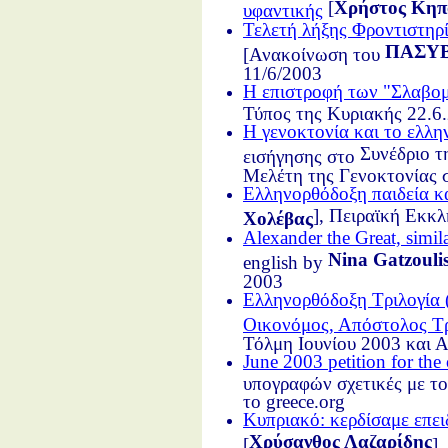
[
Χρήστος Κηπ
υφαντικής
Τελετή λήξης Φροντιστηρ
ΠΑΣΥ
[Ανακοίνωση του
11/6/2003
Η επιστροφή των "Σλαβ
Τύπος της Κυριακής 22.6
Η γενοκτονία και το ελλη
Συνέδριο τ
εισήγησης στο
Μελέτη της Γενοκτονίας σ
Ελληνορθόδοξη παιδεία 
], Πειραϊκή Εκκλ
Χολέβας
Alexander the Great, simi
Nina Gatzouli
english by
2003
Ελληνορθόδοξη Τριλογία
Οικονόμος, Απόστολος Τ
Τόλμη Ιουνίου 2003 και 
June 2003 petition for the
υπογραφών σχετικές με το
το greece.org
Κυπριακό: κερδίσαμε επει
Χρύσανθος Λαζαρίδης
[
]