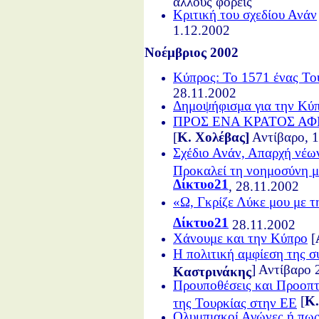
άλλους φορείς
Κριτική του σχεδίου Ανάν
1.12.2002
Νοέμβριος 2002
Κύπρος: Το 1571 ένας Το
28.11.2002
Δημοψήφισμα για την Κύ
ΠΡΟΣ ΕΝΑ ΚΡΑΤΟΣ Α
[
K. Χολέβας]
Αντίβαρο, 1
Σχέδιο Ανάν, Απαρχή νέω
Προκαλεί τη νοημοσύνη 
Δίκτυο21
, 28.11.2002
«Ω, Γκρίζε Λύκε μου με τ
Δίκτυο21
28.11.2002
Χάνουμε και την Κύπρο
[
Η πολιτική αμφίεση της σ
] Αντίβαρο 
Καστρινάκης
Προυποθέσεις και Προοπτ
[
Κ.
της Τουρκίας στην ΕΕ
Ολυμπιακοί Αγώνες ή πως