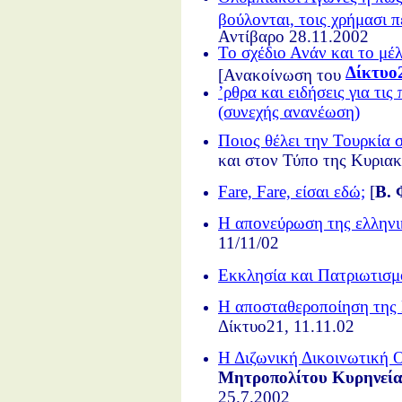
βούλονται, τοις χρήμασι π
Αντίβαρο 28.11.2002
Το σχέδιο Ανάν και το μ
Δίκτυο
[Ανακοίνωση του
ʼρθρα και ειδήσεις για τι
(συνεχής ανανέωση)
Ποιος θέλει την Τουρκία 
και στον Τύπο της Κυρια
Fare, Fare, είσαι εδώ;
[
Β. 
Η απονεύρωση της ελληνι
11/11/02
Εκκλησία και Πατριωτισμ
Η αποσταθεροποίηση της 
Δίκτυο21, 11.11.02
Η Διζωνική Δικοινωτική 
Μητροπολίτου Κυρηνεία
25.7.2002