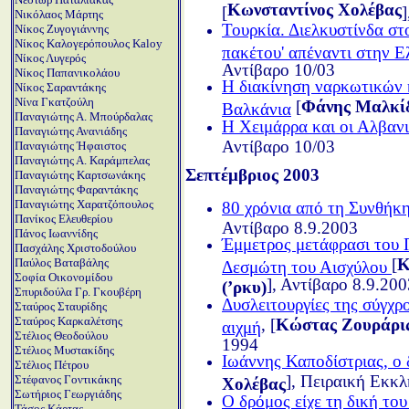
Κωνσταντίνος Χολέβας
[
]
Νικόλαος Μάρτης
Τουρκία. Διελκυστίνδα στ
Νίκος Ζυγογιάννης
Νίκος Καλογερόπουλος Kaloy
πακέτου' απέναντι στην 
Νίκος Λυγερός
Αντίβαρο 10/03
Νίκος Παπανικολάου
Η διακίνηση ναρκωτικών 
Νίκος Σαραντάκης
Νίνα Γκατζούλη
[
Φάνης Μαλκί
Βαλκάνια
Παναγιώτης Α. Μπούρδαλας
Η Χειμάρρα και οι Αλβαν
Παναγιώτης Ανανιάδης
Αντίβαρο 10/03
Παναγιώτης Ήφαιστος
Παναγιώτης Α. Καράμπελας
Σεπτέμβριος 2003
Παναγιώτης Καρτσωνάκης
Παναγιώτης Φαραντάκης
Παναγιώτης Χαρατζόπουλος
80 χρόνια από τη Συνθήκ
Πανίκος Ελευθερίου
Αντίβαρο 8.9.2003
Πάνος Ιωαννίδης
Έμμετρος μετάφρασι του
Πασχάλης Χριστοδούλου
[
Κ
Παύλος Βαταβάλης
Δεσμώτη του Αισχύλου
Σοφία Οικονομίδου
], Αντίβαρο 8.9.200
(ʼρκυ)
Σπυριδούλα Γρ. Γκουβέρη
Δυσλειτουργίες της σύγχρ
Σταύρος Σταυρίδης
Σταύρος Καρκαλέτσης
, [
Κώστας Ζουράρι
αιχμή
Στέλιος Θεοδούλου
1994
Στέλιος Μυστακίδης
Ιωάννης Καποδίστριας, ο 
Στέλιος Πέτρου
], Πειραική Εκκλ
Στέφανος Γοντικάκης
Χολέβας
Σωτήριος Γεωργιάδης
Ο δρόμος είχε τη δική του
Τάσος Κάρτας