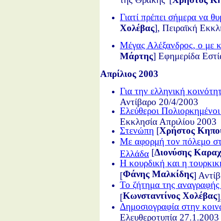
Γιατί πρέπει σήμερα να θ
Χολέβας
], Πειραϊκή Εκκ
Μέγας Αλέξανδρος, ο με 
Μάρτης
] Εφημερίδα Εστί
Απρίλιος 2003
Για την ελληνική κοινότη
Αντίβαρο 20/4/2003
Ελεύθεροι Πολιορκημένο
Εκκλησία Απριλίου 2003
Στενώπη
[
Χρήστος Κηπο
Με αφορμή τον πόλεμο στο
[
Διονύσης Καραχ
Ελλάδα
Η κουρδική και η τουρκικ
Φάνης Μαλκίδης
[
] Αντί
Το ζήτημα της αναγραφής 
Κωνσταντίνος Χολέβας
[
Δημοσιογραφία στην κοιν
Ελευθεροτυπία 27.1.2003