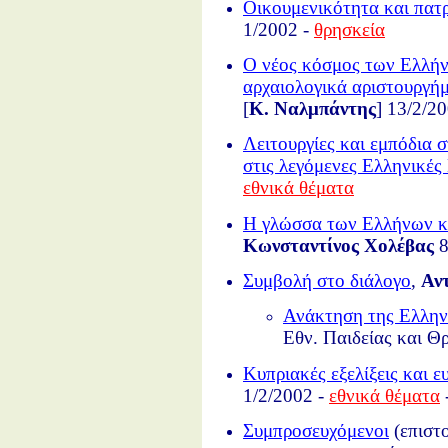
Οικουμενικότητα και πατ
1/2002 -
θρησκεία
Ο νέος κόσμος των Ελλή
αρχαιολογικά αριστουργήμ
[
K. Ναλμπάντης
] 13/2/2
Λειτουργίες και εμπόδια
στις λεγόμενες Ελληνικές
εθνικά θέματα
Η γλώσσα των Ελλήνων κα
Κωνσταντίνος Χολέβας
8
Συμβολή στο διάλογο
,
Αν
Ανάκτηση της Ελλην
Εθν. Παιδείας και 
Κυπριακές εξελίξεις και 
1/2/2002 -
εθνικά θέματα
Συμπροσευχόμενοι
(επιστ