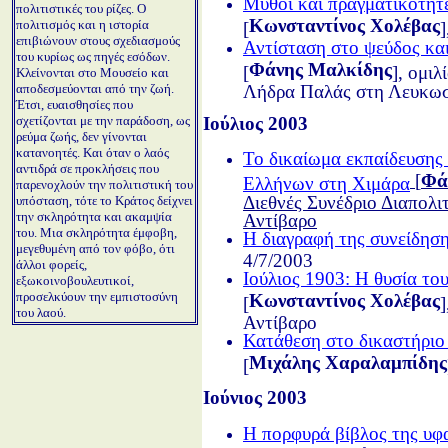
Μύθοι και πραγματικότητ
πολιτιστικές του ρίζες. Ο
Κωνσταντίνος Χολέβας
πολιτισμός και η ιστορία
[
επιβιώνουν στους σχεδιασμούς
Αντίσταση στο ψεύδος κα
του κυρίως ως πηγές εσόδων.
Φάνης Μαλκίδης
[
], ομι
Κλείνονται στο Μουσείο και
αποδεσμεύονται από την ζωή.
Λήδρα Παλάς στη Λευκω
Έτσι, ευαισθησίες που
Ιούλιος 2003
σχετίζονται με την παράδοση, ως
ρεύμα ζωής, δεν γίνονται
κατανοητές. Και όταν ο λαός
Το δικαίωμα εκπαίδευσης
αντιδρά σε προκλήσεις που
[
Φά
Ελλήνων στη Χιμάρα
παρενοχλούν την πολιτιστική του
Διεθνές Συνέδριο Διαπολι
υπόσταση, τότε το Κράτος δείχνει
την σκληρότητα και ακαμψία
Αντίβαρο
του. Μια σκληρότητα έμφοβη,
Η διαγραφή της συνείδησ
μεγεθυμένη από τον φόβο, ότι
4/7/2003
άλλοι φορείς,
Ιούλιος 1903: Η θυσία τ
εξωκοινοβουλευτικοί,
προσελκύουν την εμπιστοσύνη
Κωνσταντίνος Χολέβας
[
του λαού.
Αντίβαρο
Κατάθεση στο δικαστήριο
Μιχάλης Χαραλαμπίδης
[
Ιούνιος 2003
Η πορφυρά βίβλος της υφ