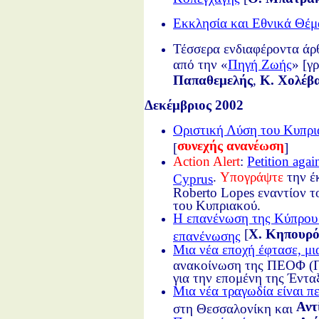
Εκκλησία και Εθνικά Θέμ
Τέσσερα ενδιαφέροντα άρθ
από την «
Πηγή Ζωής
» [γ
Παπαθεμελής
,
Κ. Χολέβ
Δεκέμβριος 2002
Οριστική Λύση του Κυπρι
συνεχής ανανέωση
[
]
Action Alert
:
Petition agai
.
Υπογράψτε
την έ
Cyprus
Roberto Lopes εναντίον τ
του Κυπριακού.
Η επανένωση της Κύπρου 
[
Χ. Κηπουρό
επανένωσης
Μια νέα εποχή έφτασε, μι
ανακοίνωση της ΠΕΟΦ (Π
για την επομένη της Έντα
Μια νέα τραγωδία είναι πε
Αντ
στη Θεσσαλονίκη και