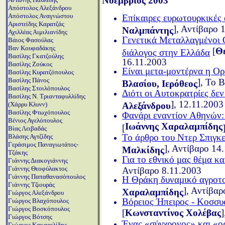
Νοέμβριος 2003
Απόστολος Αλεξάνδρου
Απόστολος Αναγνώστου
Επίκαιρες ευρωτουρκικές 
Αριστείδης Καρατζάς
], Αντίβαρο 
Ναλμπάντης
Αχιλλέας Αιμιλιανίδης
Γενετικά Μεταλλαγμένοι Ο
Βάιος Φασούλας
Βαν Κουφαδάκης
[
Θ
διάλογος στην Ελλάδα
Βασίλης Γκατζούλης
16.11.2003
Βασίλης Ζούκος
Είναι μετα-μοντέρνα η Ορ
Βασίλης Κυρατζόπουλος
Βασίλης Πάνος
], Το 
Βλασίου, Ιερόθεος
Βασίλης Στοιλόπουλος
Διότι οι Αυτοκρατρίες δε
Βασίλης Ν. Τριανταφυλλίδης
], 12.11.2003
(Χάρρυ Κλυνν)
Αλεξάνδρου
Βασίλης Φτωχόπουλος
Φανάρι εναντίον Αθηνών: 
Βένιος Αγελόπουλος
Ιωάννης Χαραλαμπίδης
[
Βίας Λειβαδάς
Το άρθρο του Ντερ Σπιγκε
Βλάσης Αγτζίδης
Γεράσιμος Παναγιωτάτος-
], Αντίβαρο 14
Μαλκίδης
Τζάκης
Για το εθνικό μας θέμα κ
Γιάννης Διακογιάννης
Γιάννης Θεοφύλακτος
Αντίβαρο 8.11.2003
Γιάννης Παπαθανασόπουλος
Η Θράκη δυναμικό αγροτο
Γιάννης Τζιουράς
], Αντίβαρ
Χαραλαμπίδης
Γιώργος Αλεξάνδρου
Βόρειος Ήπειρος - Κοσσυφ
Γιώργος Βλαχόπουλος
Γιώργος Βοσκόπουλος
[
Κωνσταντίνος Χολέβας
]
Γιώργος Βότσης
Ένας «σύγχρονος» και «ο
Γιώργος Κακαρελίδης