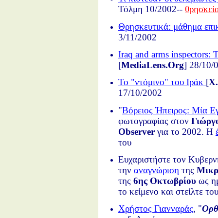
Τόλμη 10/2002--
θρησκεί
Θρησκευτικά: μάθημα επι
3/11/2002
Iraq and arms inspectors: T
[
MediaLens.Org
] 28/10/
Το "ντόμινο" του Ιράκ
[
Χ.
17/10/2002
"
Βόρειος Ήπειρος: Μία Ε
φωτογραφίας στον
Γιώργ
Observer
για το 2002. Η
του
Ευχαριστήστε τον Κυβερνή
την
αναγνώριση
της
Μικρ
της
6ης Οκτωβρίου
ως ημ
το κείμενο και στείλτε το
Χρήστος Γιανναράς
, "
Ορθ