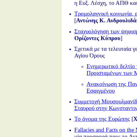
η Ευξ. Λέσχη, το ΑΠΘ κ
Τρομολαγνική κοινωνία,
[
Αντώνης Κ. Ανδρουλιδά
Σταχυολόγηση των ψηφισμ
Ορίζοντες Κύπρου
]
Σχετικά με τα τελευταία 
Αγίου Όρους
Ενημερωτικό δελτίο
Προισταμένων των 
Ανακοίνωση της Παν
Εσφιγμένου
Συμμετοχή Μουσουλμανίδο
Σταυρού στην Κωνσταντι
Το όνομα της Ευρώπης
[
Χ
Fallacies and Facts on the
μία προσφορά προς το Α