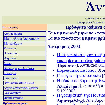
Σκοπός μας ο πό
η διαμόρφωση μιας κο
Πρόσφατα κείμενα σ
Κατηγορίες
Τα κείμενα ανά μήνα που τοπ
Αρχική σελίδα
Τα πιο πρόσφατα κείμενα βρί
Εξωτ. πολιτική/ Διπλωματία
Εθνικά θέματα
Δεκέμβριος 2003
Κοινωνία
Πολιτισμός
Η Ευρωπαική προοπτική τ
Θρησκεία
ευκαιρίες που τώρα βρίσκ
Διεθνή
], Αντίβαρο 8.
Ήφαιστος
Βιβλιογραφία/ Συνδέσεις
Ευρωπαικές Επέτειοι
[
Χρ
Ιστολόγιο
Γεωργία - η νέα αποικία
[
Εκδηλώσεις
Η αδικία σε βάρος της Ελ
Οπτικοακουστικό υλικό
], επιστολή π
Αλεξάνδρου
Αρχείο δελτίων ενημέρωσης
9.12.2003
ʼγρα γραπτών
Η γραμματική της Ποντιακ
Πατριδογνωσία
], Αντίβαρο
Δημητριάδης
Πρόσφατα κείμενα