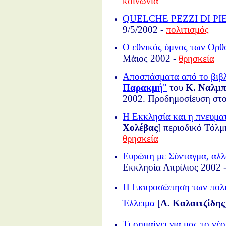
κοινωνία
QUELCHE PEZZI DI PIET
9/5/2002 -
πολιτισμός
Ο εθνικός ύμνος των Ορ
Μάιος 2002 -
θρησκεία
Αποσπάσματα από το βιβλ
Παρακμή
"
του
Κ. Ναλμπ
2002. Προδημοσίευση στο
Η Eκκλησία και η πνευμα
Χολέβας
] περιοδικό Τόλμ
θρησκεία
Ευρώπη με Σύνταγμα, αλλ
Εκκλησία Απρίλιος 2002 
Η Εκπροσώπηση των πολιτ
Έλλειμα
[
Α. Καλαιτζίδης
Τι σημαίνει για μας το ν