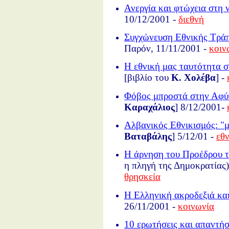
Ανεργία και φτώχεια στη 
10/12/2001 -
διεθνή
Συγχώνευση Εθνικής Τράπ
Παρόν, 11/11/2001 -
κοιν
Η εθνική μας ταυτότητα 
[βιβλίο του
Κ. Χολέβα
] -
Φόβος μπροστά στην Αφύ
Καραχάλιος
] 8/12/2001-
Αλβανικός Εθνικισμός: "
Βαταβάλης
] 5/12/01 -
εθ
Η άρνηση του Προέδρου τ
η πληγή της Δημοκρατίας)
θρησκεία
Η Ελληνική ακροδεξιά κα
26/11/2001 -
κοινωνία
10 ερωτήσεις και απαντήσ