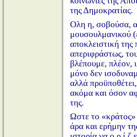
κοινωνίες της Απο
της Δημοκρατίας.
Ολη η, σοβούσα, 
μουσουλμανικού (ε
αποκλειστική της
απεριφράστως, το
βλέπουμε, πλέον, 
μόνο δεν ισοδυναμ
αλλά προϋποθέτει, 
ακόμα και όσον αφ
της.
Ωστε το «κράτος» 
άρα και ερήμην τη
ιστορία να ο ρ ί ζ