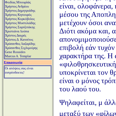
Φειδίας Μπουρλάς
είναι, ολοφάνερα,
Χρήστος Ανδρέου
Χρήστος Δημητριάδης
μέσου της Αποπλη
Χρήστος Κηπουρός
Χρήστος Κορκόβελος
μετέχουν όσοι ανα
Χρήστος Μυστιλιάδης
Χρήστος Σαρτζετάκης
Διότι ακόμα και, α
Χριστιάνα Λούπα
Χρίστος Δαγρές
απονομιμοποιούσε 
Χρίστος Δ. Κατσέτος
Χρύσανθος Λαζαρίδης
επιβολή εάν τυχόν
Χρύσανθος Σιχλιμοίρης
Gene Rossides
χαρακτήρα της. Η α
Marcus A. Templar
«φιλοθρησκευτική
Επικοινωνία
Οι απόψεις σας είναι
υποκρίνεται τον θ
ευπρόσδεκτες!
είναι ο μόνος τρόπ
του λαού του.
Ψηλαφείται, μ άλ
μεταξύ των «φίλων