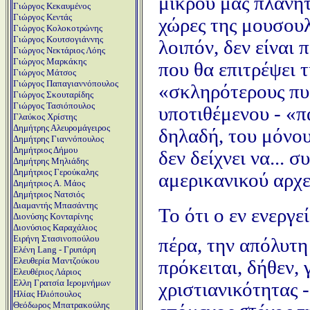
μικρού μας πλανήτ
Γιώργος Κεκαυμένος
Γιώργος Κεντάς
χώρες της μουσουλ
Γιώργος Κολοκοτρώνης
Γιώργος Κουτσογιάννης
λοιπόν, δεν είναι 
Γιώργος Νεκτάριος Λόης
Γιώργος Μαρκάκης
που θα επιτρέψει τη
Γιώργος Μάτσος
Γιώργος Παπαγιαννόπουλος
«σκληρότερους πυ
Γιώργος Σκουταρίδης
Γιώργος Τασιόπουλος
υποτιθέμενου - «
Γλαύκος Χρίστης
Δημήτρης Αλευρομάγειρος
δηλαδή, του μόνου
Δημήτρης Γιαννόπουλος
Δημήτριος Δήμου
δεν δείχνει να... 
Δημήτρης Μηλιάδης
Δημήτριος Γερούκαλης
αμερικανικού αρχε
Δημήτριος Α. Μάος
Δημήτριος Νατσιός
Διαμαντής Μπασάντης
Το ότι ο εν ενεργε
Διονύσης Κονταρίνης
Διονύσιος Καραχάλιος
Ειρήνη Στασινοπούλου
πέρα, την απόλυτη 
Ελένη Lang - Γρυπάρη
Ελευθερία Μαντζούκου
πρόκειται, δήθεν, 
Ελευθέριος Λάριος
Ελλη Γρατσία Ιερομνήμων
χριστιανικότητας 
Ηλίας Ηλιόπουλος
Θεόδωρος Μπατρακούλης