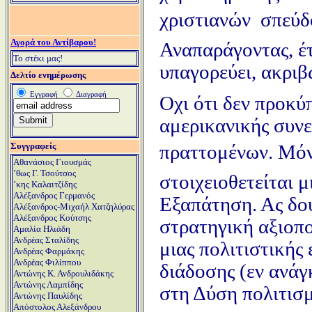
χριστιανών  σπεύ
Αγορά του Αντίβαρου!
Αναπαράγοντας, έτ
Το στέκι μας!
υπαγορεύει, ακριβ
Δελτίο ενημέρωσης
Εγγραφή
Διαγραφή
Οχι ότι δεν προκύ
αμερικανικής συνε
Συγγραφείς
πραττομένων. Μόνο
Αθανάσιος Γιουσμάς
ʼθως Γ. Τσούτσος
στοιχειοθετείται 
ʼκης Καλαιτζίδης
Αλέξανδρος Γερμανός
Εξαπάτηση. Ας δού
Αλέξανδρος-Μιχαήλ Χατζηλύρας
Αλέξανδρος Κούτσης
στρατηγική αξιοπο
Αμαλία Ηλιάδη
Ανδρέας Σταλίδης
μιας πολιτιστικής
Ανδρέας Φαρμάκης
Ανδρέας Φιλίππου
διάδοσης (εν ανάγ
Αντώνης Κ. Ανδρουλιδάκης
Αντώνης Λαμπίδης
στη Δύση πολιτισ
Αντώνης Παυλίδης
Απόστολος Αλεξάνδρου