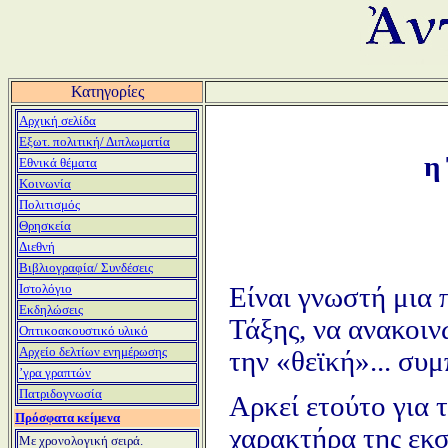
Κατηγορίες
Αρχική σελίδα
Εξωτ. πολιτική/ Διπλωματία
η
Εθνικά θέματα
Κοινωνία
Πολιτισμός
Θρησκεία
Διεθνή
Βιβλιογραφία/ Συνδέσεις
Ιστολόγιο
Είναι γνωστή μια 
Εκδηλώσεις
Τάξης, να ανακοινώ
Οπτικοακουστικό υλικό
Αρχείο δελτίων ενημέρωσης
την «θεϊκή»... συ
ʼγρα γραπτών
Πατριδογνωσία
Αρκεί ετούτο για 
Πρόσφατα κείμενα
χαρακτήρα της εκσ
Μ
ε χρονολογική σειρά.