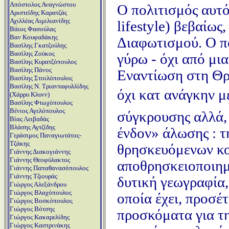
Απόστολος Αναγνώστου
Ο πολιτισμός αυτό
Αριστείδης Καρατζάς
Αχιλλέας Αιμιλιανίδης
lifestyle) βεβαίως
Βάιος Φασούλας
Βαν Κουφαδάκης
Διαφωτισμού. Ο π
Βασίλης Γκατζούλης
Βασίλης Ζούκος
γύρω - όχι από μι
Βασίλης Κυρατζόπουλος
Βασίλης Πάνος
Εναντίωση στη Θρη
Βασίλης Στοιλόπουλος
Βασίλης Ν. Τριανταφυλλίδης
όχι κατ ανάγκην 
(Χάρρυ Κλυνν)
Βασίλης Φτωχόπουλος
Βένιος Αγελόπουλος
σύγκρουσης αλλά, 
Βίας Λειβαδάς
Βλάσης Αγτζίδης
ένδον» άλωσης : 
Γεράσιμος Παναγιωτάτος-
Τζάκης
θρησκευόμενων κο
Γιάννης Διακογιάννης
Γιάννης Θεοφύλακτος
αποθρησκειοποιημέ
Γιάννης Παπαθανασόπουλος
Γιάννης Τζιουράς
δυτική γεωγραφία,
Γιώργος Αλεξάνδρου
Γιώργος Βλαχόπουλος
οποία έχει, προσέτ
Γιώργος Βοσκόπουλος
Γιώργος Βότσης
προσκόματα για τη
Γιώργος Κακαρελίδης
Γιώργος Καστρινάκης