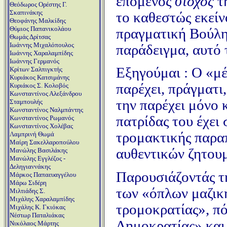
επόμενος
στόχος
τη
Θεόδωρος Ορέστης Γ.
Σκαπινάκης
το καθεστώς εκείν
Θεοφάνης Μαλκίδης
Θύμιος Παπανικολάου
πραγματική Βούλησ
Θωμάς Δρίτσας
Ιωάννης Μιχαλόπουλος
παράδειγμα, αυτό 
Ιωάννης Χαραλαμπίδης
Ιωάννης Γερμανός
Εξηγούμαι : Ο «μέ
Κρίτων Σαλπιγκτής
Κυριάκος Κατσιμάνης
παρέχει, πράγματι
Κυριάκος Σ. Κολοβός
Κωνσταντίνος Αλεξάνδρου
την παρέχει μόνο 
Σταμπουλής
Κωνσταντίνος Ναλμπάντης
πατρίδας του έχει
Κωνσταντίνος Ρωμανός
Κωνσταντίνος Χολέβας
τρομακτικής παρα
Λαμπρινή Θωμά
Μαίρη Σακελλαροπούλου
αυθεντικών ζητουμ
Μανώλης Βασιλάκης
Μανώλης Εγγλέζος -
Δεληγιαννάκης
Παρουσιάζοντάς τη
Μάρκος Παπαευαγγέλου
Μάρω Σιδέρη
των «όπλων μαζικ
Μιλτιάδης Σ.
Μιχάλης Χαραλαμπίδης
τρομοκρατίας», πό
Μιχάλης Κ. Γκιόκας
Νέστωρ Παταλιάκας
Δημοκρατίας» και
Νικόλαος Μάρτης