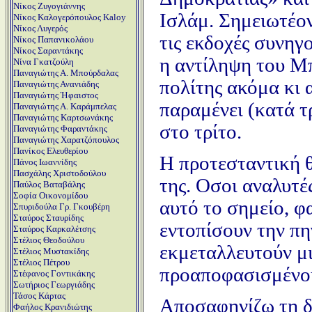
Νίκος Ζυγογιάννης
Ισλάμ. Σημειωτέον,
Νίκος Καλογερόπουλος Kaloy
Νίκος Λυγερός
τις εκδοχές συνηγ
Νίκος Παπανικολάου
Νίκος Σαραντάκης
η αντίληψη του Μπ
Νίνα Γκατζούλη
Παναγιώτης Α. Μπούρδαλας
πολίτης ακόμα κι 
Παναγιώτης Ανανιάδης
Παναγιώτης Ήφαιστος
παραμένει (κατά 
Παναγιώτης Α. Καράμπελας
Παναγιώτης Καρτσωνάκης
στο τρίτο.
Παναγιώτης Φαραντάκης
Παναγιώτης Χαρατζόπουλος
Πανίκος Ελευθερίου
Η προτεσταντική θ
Πάνος Ιωαννίδης
Πασχάλης Χριστοδούλου
της. Οσοι αναλυτέ
Παύλος Βαταβάλης
Σοφία Οικονομίδου
αυτό το σημείο, φ
Σπυριδούλα Γρ. Γκουβέρη
Σταύρος Σταυρίδης
εντοπίσουν την πη
Σταύρος Καρκαλέτσης
Στέλιος Θεοδούλου
εκμεταλλευτούν μι
Στέλιος Μυστακίδης
Στέλιος Πέτρου
προαποφασισμένου
Στέφανος Γοντικάκης
Σωτήριος Γεωργιάδης
Τάσος Κάρτας
Αποσαφηνίζω τη δ
Φαήλος Κρανιδιώτης