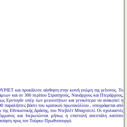
ΥΡΙΕΤ και προκάλεσε αίσθηση στην κοινή γνώμη της γείτονος. Το
άμεων και σε 300 περίπου Στρατηγούς, Ναυάρχους και Πτεράρχους,
ως Ερντογάν υπέρ των μειονοτήτων και γενικότερα να ανακοπεί η
000 παραλήπτες βάσει του κρατικού πρωτοκόλλου , υπογράφεται από
υ της Εθνικιστικής Δράσης, του Ντεβλέτ Μπαχτσελί. Οι σχολιαστές
όμματος και διερωτώνται μήπως η επιστολή απεστάλη κατόπιν
οποίηση προς τον Τούρκο Πρωθυπουργό.