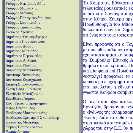
Το Κόμμα της Εθνικιστική
Γιώργος Νεκτάριος Λόης
τελευταίες βουλευτικές ε
Γιώργος Μαρκάκης
Γιώργος Μάτσος
απόστρατο Συνταγματάρχη
Γιώργος Παπαγιαννόπουλος
στην Κύπρο. Σήμερα αρχη
Γιώργος Σκουταρίδης
Πρωθυπουργία του Μπουλέ
Γιώργος Τασιόπουλος
διπλωματία των κ.κ. Σημ
Γλαύκος Χρίστης
ότι ένας από τους τρεις 
Δημήτρης Αλευρομάγειρος
Δημήτρης Γιαννόπουλος
Είναι προφανές ότι ο Τα
Δημήτριος Δήμου
μετριοπαθές ισλαμικό κόμ
Δημήτρης Μηλιάδης
έχουν και κομματικό συμφ
Δημήτριος Γερούκαλης
το Συμβούλιο Εθνικής Α
Δημήτριος Α. Μάος
θρησκευτικού κράτους. Ο
Δημήτριος Νατσιός
Διαμαντής Μπασάντης
και μία φορά επί Πρωθυπ
Διονύσης Κονταρίνης
νοσταλγεί προφανώς το α
Διονύσιος Καραχάλιος
κυριώτερο επιχείρημα του
Ειρήνη Στασινοπούλου
έτσι απειλείται η εθνικ
Ελένη Lang - Γρυπάρη
γνωστοί Κούρδοι ακτιβιστέ
Ελευθερία Μαντζούκου
Ελευθέριος Λάριος
Οι ανώτατοι αξιωματικο
Ελλη Γρατσία Ιερομνήμων
Ερντογάν, βρίσκονται ενώ
Ηλίας Ηλιόπουλος
ο κίνδυνος της ισλαμοποι
Θεόδωρος Μπατρακούλης
Ένωση, διότι τότε θα υπ
Θεόδωρος Ορέστης Γ. Σκαπινάκης
Θεοφάνης Μαλκίδης
στρατιωτικό κατεστημένο τ
Θύμιος Παπανικολάου
χώρας του στην Ε.Ε. θα 
Θωμάς Δρίτσας