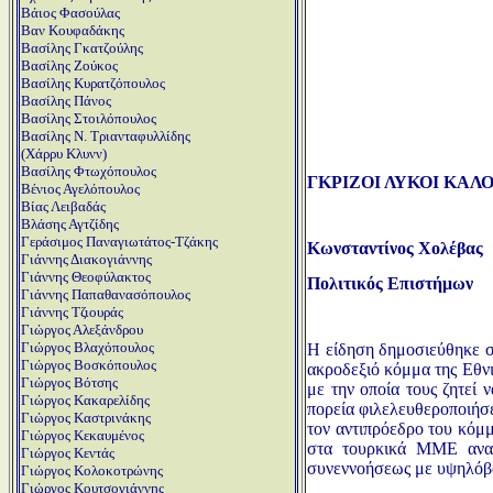
Βάιος Φασούλας
Βαν Κουφαδάκης
Βασίλης Γκατζούλης
Βασίλης Ζούκος
Βασίλης Κυρατζόπουλος
Βασίλης Πάνος
Βασίλης Στοιλόπουλος
Βασίλης Ν. Τριανταφυλλίδης
(Χάρρυ Κλυνν)
Βασίλης Φτωχόπουλος
ΓΚΡΙΖΟΙ ΛΥΚΟΙ ΚΑΛ
Βένιος Αγελόπουλος
Βίας Λειβαδάς
Βλάσης Αγτζίδης
Γεράσιμος Παναγιωτάτος-Τζάκης
Κωνσταντίνος Χολέβας
Γιάννης Διακογιάννης
Γιάννης Θεοφύλακτος
Πολιτικός Επιστήμων
Γιάννης Παπαθανασόπουλος
Γιάννης Τζιουράς
Γιώργος Αλεξάνδρου
Γιώργος Βλαχόπουλος
Η είδηση δημοσιεύθηκε σ
Γιώργος Βοσκόπουλος
ακροδεξιό κόμμα της Εθν
Γιώργος Βότσης
με την οποία τους ζητεί
Γιώργος Κακαρελίδης
πορεία φιλελευθεροποιήσε
Γιώργος Καστρινάκης
τον αντιπρόεδρο του κόμμ
Γιώργος Κεκαυμένος
στα τουρκικά ΜΜΕ αναζη
Γιώργος Κεντάς
συνεννοήσεως με υψηλόβα
Γιώργος Κολοκοτρώνης
Γιώργος Κουτσογιάννης