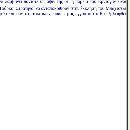
λαμβάνει πάντοτε υπ όψιν της ότι η πορεία του Ερντογάν είναι
 Τούρκοι Στρατηγοί να ανταποκριθούν στην έκκληση του Μπαχτσελί
σει επί των στρατιωτικών, ουδείς μας εγγυάται ότι θα εξαλειφθεί