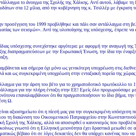
άλλαγμα το άνοιγμα της Σχολής της Χάλκης. Αντί αυτού, λάβαμε τη δ
υδάτων στα 12 μίλια, από την κυβέρνηση της κ. Τσιλλέρ με έγκριση τ
ην προσέγγιση του 1999 προβλήθηκε και πάλι σαν αντάλλαγμα στη β
ματίας των σεισμών». Αντί της υλοποίησης της υπόσχεσης, έπρεπε ν
ίδιας υπόσχεσης συνεχίστηκε αργότερα: με αφορμή την αναγωγή της 
ξης διαπραγματεύσεων με την Ευρωπαική Ένωση, την ίδια την έναρξη
ταξη.
μβάνεται και σήμερα όχι μόνο ως γενικότερη υποχρέωση στις διεθνε
λά και ως συγκεκριμένη υποχρέωση στην ενταξιακή πορεία της χώρας
λλαγμα για την άρση του βέτο για το χρηματοδοτικό πρωτόκολλο το 
άλλαγμα για την πλήρη ένταξη στην ΕΕ! Εμείς όλο προχωρούσαμε μερ
 μονότονα επαναλαμβάνουν ότι θα πραγματοποιήσουν το ίδιο βήμα, την
έση Ω.
είναι αξιοσημείωτο ότι η πίεσή μας για την συγκεκριμένη υπόσχεση 
λου τη διαιώνιση του Οικουμενικού Πατριαρχείου στην Κωνσταντινού
ική Σχολή της Χάλκης, αλλά να αποσυρθεί ο κανονισμός που προβλέπει
γκοίνως γνωστό ότι η Ελληνική μειονότητα έχει δραστικά μειωθεί σε α
ματικώς βέβαιο ότι σε λίγες δεκαετίες δεν θα υπάρχει κανένας που ν