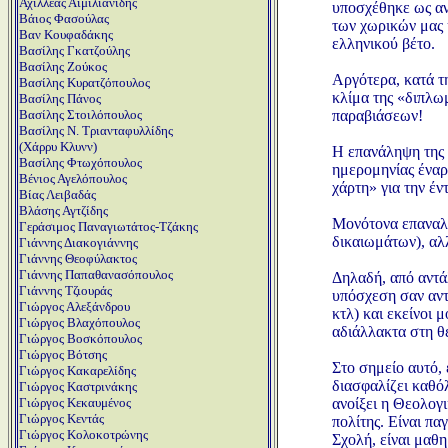
Αχιλλέας Αιμιλιανίδης
υποσχέθηκε ως αντ
Βάιος Φασούλας
των χωρικών μας 
Βαν Κουφαδάκης
ελληνικού βέτο.
Βασίλης Γκατζούλης
Βασίλης Ζούκος
Αργότερα, κατά τ
Βασίλης Κυρατζόπουλος
κλίμα της «διπλω
Βασίλης Πάνος
παραβιάσεων!
Βασίλης Στοιλόπουλος
Βασίλης Ν. Τριανταφυλλίδης
(Χάρρυ Κλυνν)
Η επανάληψη της 
Βασίλης Φτωχόπουλος
ημερομηνίας έναρ
Βένιος Αγελόπουλος
χάρτη» για την έν
Βίας Λειβαδάς
Βλάσης Αγτζίδης
Μονότονα επαναλα
Γεράσιμος Παναγιωτάτος-Τζάκης
δικαιωμάτων), αλ
Γιάννης Διακογιάννης
Γιάννης Θεοφύλακτος
Γιάννης Παπαθανασόπουλος
Δηλαδή, από αντά
Γιάννης Τζιουράς
υπόσχεση σαν αντ
Γιώργος Αλεξάνδρου
κτλ) και εκείνοι
Γιώργος Βλαχόπουλος
αδιάλλακτα στη θ
Γιώργος Βοσκόπουλος
Γιώργος Βότσης
Στο σημείο αυτό, 
Γιώργος Κακαρελίδης
διασφαλίζει καθό
Γιώργος Καστρινάκης
ανοίξει η Θεολογ
Γιώργος Κεκαυμένος
Γιώργος Κεντάς
πολίτης. Είναι πα
Γιώργος Κολοκοτρώνης
Σχολή, είναι μαθη