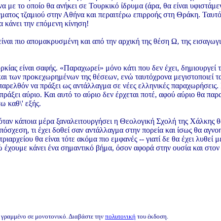
 με το οποίο θα ανήκει σε Τουρκικό ίδρυμα (άρα, θα είναι υφιστάμε
γματος τζαμιού στην Αθήνα και περαιτέρω επιρροής στη Θράκη. Ταυτόχ
α κάνει την επόμενη κίνηση!
ίναι πιο απομακρυσμένη και από την αρχική της θέση Ω, της εισαγωγ
ρκίας είναι σαφής. «Παραχωρεί» μόνο κάτι που δεν έχει, δημιουργεί
αι των προκεχωρημένων της θέσεων, ενώ ταυτόχρονα μεγιστοποιεί τα 
αρελθόν να πράξει ως αντάλλαγμα σε νέες ελληνικές παραχωρήσεις. 
πράξει αύριο. Και αυτό το αύριο δεν έρχεται ποτέ, αφού αύριο θα παρ
ω καθ\' εξής.
 όταν κάποια μέρα ξαναλειτουργήσει η Θεολογική Σχολή της Χάλκης θα
πόσχεση, τι έχει δοθεί σαν αντάλλαγμα στην πορεία και ίσως θα αγνο
ριαρχείου θα είναι τότε ακόμα πιο εμφανές -- γιατί δε θα έχει λυθεί 
ώ έχουμε κάνει ένα σημαντικό βήμα, όσον αφορά στην ουσία και στον
ι γραμμένο σε μονοτονικό. Διαβάστε την
πολυτονική
του έκδοση.