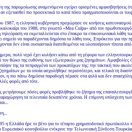
 της παρομοίωσης αναμενόμενα εγείρει ορισμένες αμφισβητήσεις ότι
 αν εξετασθεί πιο προσεκτικά το κατά πόσο πραγματοποιούνται οι του
ου 1987, η ελληνική κυβέρνηση προχώρησε σε κινήσεις κατευνασμού.
ο καλοκαίρι του 1988, στο γνωστό «Mea Culpa» από τον πρωθυπουργ
η τηλεόραση να εκμεταλλεύεται στο έπακρο τα επικοινωνιακά λάθη των
ο σημείο να παραδέχονται δημόσια τα λάθη τους. Επρόκειτο για την 
χονται δεν είναι ουσιαστικά διατεθειμένοι να υλοποιήσουν τίποτα απ
ήμερα, πολύ νερό έχει κυλήσει κάτω από τη γέφυρα των ελληνοτουρκ
ό τον θώκο της ευθύνης των εξωτερικών μας ζητημάτων. Αμφιβολίες όμ
πόψιν της τα πεπραγμένα των προκατόχων της: την τακτική που ακολούθ
ζητημάτων με τα οποία ασχολήθηκε περισσότερο, και τελικά τη διασ
σι, η πιο πάνω δημόσια παραδοχή πέρασε στα ψιλά και δεν απασχόλη
λές φορές από τότε.
ας μετρήσουμε πόσες φορές προβλήθηκε το ζήτημα της επαναλειτουργ
παραχώρηση τα τελευταία δεκαπέντε χρόνια. Η επίμονη υπόσχεση τω
αι...
η...
95 η Ελλάδα ήρε το βέτο για το τέταρτο χρηματοδοτικό πρωτόκολλο 
το Ευρωπαικό κοινοβούλιο ενέκρινε την Τελωνειακή Σύνδεση Τουρκίας 