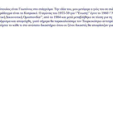
πουλος είναι Γεωπόνος στο επάγγελμα. Την ιδέα του, μου μετέφερε ο γιός του σε συ
ράδειγμα είναι το Κυπριακό. Ο αγώνας του 1955-59 για \"Ένωση\" έγινε το 1960 \"
νική Δικοινοτική Ομοσπονδία\", από το 1984 και μετά μεταβλήθηκε σε πίεση για τη
φισμα και απεφεύχθη, γιατί σήμερα θα παρακαλούσαμε τον Τουρκοκύπριο αντιπρόεδ
πέμπει το κάθε τι στο ανώτατο δικαστήριο όπου οι ξένοι δικαστές θα αποφάσιζαν γ