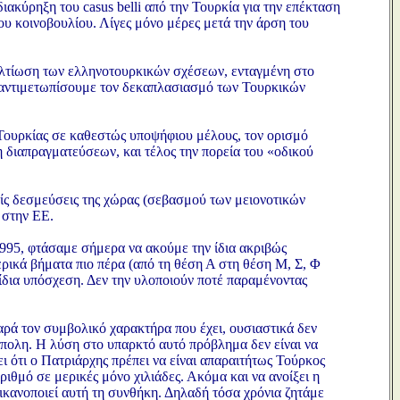
ιακύρηξη του casus belli από την Τουρκία για την επέκταση
ου κοινοβουλίου. Λίγες μόνο μέρες μετά την άρση του
ελτίωση των ελληνοτουρκικών σχέσεων, ενταγμένη στο
α αντιμετωπίσουμε τον δεκαπλασιασμό των Τουρκικών
Τουρκίας σε καθεστώς υποψήφιου μέλους, τον ορισμό
 διαπραγματεύσεων, και τέλος την πορεία του «οδικού
ίς δεσμεύσεις της χώρας (σεβασμού των μειονοτικών
 στην ΕΕ.
1995, φτάσαμε σήμερα να ακούμε την ίδια ακριβώς
ικά βήματα πιο πέρα (από τη θέση Α στη θέση Μ, Σ, Φ
 ίδια υπόσχεση. Δεν την υλοποιούν ποτέ παραμένοντας
παρά τον συμβολικό χαρακτήρα που έχει, ουσιαστικά δεν
πολη. Η λύση στο υπαρκτό αυτό πρόβλημα δεν είναι να
 ότι ο Πατριάρχης πρέπει να είναι απαραιτήτως Τούρκος
ριθμό σε μερικές μόνο χιλιάδες. Ακόμα και να ανοίξει η
α ικανοποιεί αυτή τη συνθήκη. Δηλαδή τόσα χρόνια ζητάμε