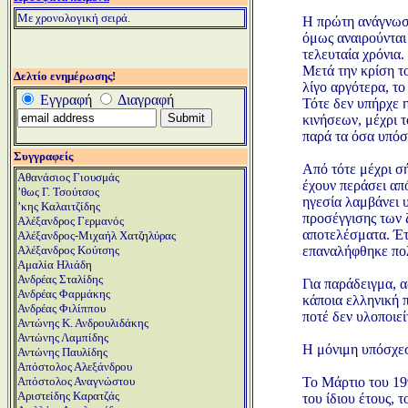
Μ
ε χρονολογική σειρά.
Η πρώτη ανάγνωση
όμως αναιρούνται
τελευταία χρόνια.
Μετά την κρίση τ
Δελτίο ενημέρωσης!
λίγο αργότερα, τ
Εγγραφή
Διαγραφή
Τότε δεν υπήρχε 
κινήσεων, μέχρι τ
παρά τα όσα υπόσ
Συγγραφείς
Από τότε μέχρι σ
Αθανάσιος Γιουσμάς
έχουν περάσει απ
ʼθως Γ. Τσούτσος
ηγεσία λαμβάνει υ
ʼκης Καλαιτζίδης
προσέγγισης των 
Αλέξανδρος Γερμανός
αποτελέσματα. Έτ
Αλέξανδρος-Μιχαήλ Χατζηλύρας
επαναλήφθηκε πολ
Αλέξανδρος Κούτσης
Αμαλία Ηλιάδη
Ανδρέας Σταλίδης
Για παράδειγμα, 
Ανδρέας Φαρμάκης
κάποια ελληνική 
Ανδρέας Φιλίππου
ποτέ δεν υλοποιείτ
Αντώνης Κ. Ανδρουλιδάκης
Αντώνης Λαμπίδης
Η μόνιμη υπόσχεσ
Αντώνης Παυλίδης
Απόστολος Αλεξάνδρου
Το Μάρτιο του 19
Απόστολος Αναγνώστου
Αριστείδης Καρατζάς
του ίδιου έτους, 