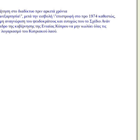
ζήτηση στο διαδίκτυο πριν αρκετά χρόνια
Ανεξαρτησία\", μετά την εισβολή \"επιστροφή στο προ 1974 καθεστώς,
 μη αναγνώριση του ψευδοκράτους και ευτυχώς που το Σχέδιο Ανάν
ρο της κυβέρνησης της Ενιαίας Κύπρου να μην κωλύει όλες τις
ια λογαριασμό του Κυπριακού λαού.