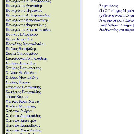
Παναγιώτης Α. Μπούρδαλας
Παναγιώτης Ανανιάδης
Σημειώσεις
Παναγιώτης Ήφαιστος
(1) Ο Γιώργος Μιχαλό
Παναγιώτης Α. Καράμπελας
(2) Ένα συνοπτικό πα
Παναγιώτης Καρτσωνάκης
λίγο αργότερα \"Διζω
Παναγιώτης Φαραντάκης
υποβλήθηκε σε δημοψή
Παναγιώτης Χαρατζόπουλος
διαδικασίες και παρα
Πανίκος Ελευθερίου
Πάνος Ιωαννίδης
Πασχάλης Χριστοδούλου
Παύλος Βαταβάλης
Σοφία Οικονομίδου
Σπυριδούλα Γρ. Γκουβέρη
Σταύρος Σταυρίδης
Σταύρος Καρκαλέτσης
Στέλιος Θεοδούλου
Στέλιος Μυστακίδης
Στέλιος Πέτρου
Στέφανος Γοντικάκης
Σωτήριος Γεωργιάδης
Τάσος Κάρτας
Φαήλος Κρανιδιώτης
Φειδίας Μπουρλάς
Χρήστος Ανδρέου
Χρήστος Δημητριάδης
Χρήστος Κηπουρός
Χρήστος Κορκόβελος
Χρήστος Μυστιλιάδης