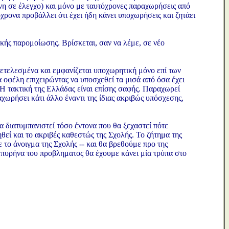
νη σε έλεγχο) και μόνο με ταυτόχρονες παραχωρήσεις από
ρονα προβάλλει ότι έχει ήδη κάνει υποχωρήσεις και ζητάει
ικής παρομοίωσης. Βρίσκεται, σαν να λέμε, σε νέο
 τετελεσμένα και εμφανίζεται υποχωρητική μόνο επί των
οφέλη επιχειρώντας να υποσχεθεί τα μισά από όσα έχει
Η τακτική της Ελλάδας είναι επίσης σαφής. Παραχωρεί
αχωρήσει κάτι άλλο έναντι της ίδιας ακριβώς υπόσχεσης,
 διατυμπανιστεί τόσο έντονα που θα ξεχαστεί πότε
ηθεί και το ακριβές καθεστώς της Σχολής. Το ζήτημα της
με το άνοιγμα της Σχολής -- και θα βρεθούμε προ της
 πυρήνα του προβληματος θα έχουμε κάνει μία τρύπα στο