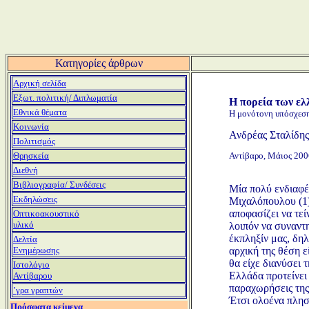
Κατηγορίες άρθρων
Αρχική σελίδα
Εξωτ. πολιτική/ Διπλωματία
Η πορεία των ελ
Εθνικά θέματα
Η μονότονη υπόσχεση 
Κοινωνία
Ανδρέας Σταλίδης
Πολιτισμός
Αντίβαρο, Μάιος 200
Θρησκεία
Διεθνή
Βιβλιογραφία/ Συνδέσεις
Μία πολύ ενδιαφέ
Εκδηλώσεις
Μιχαλόπουλου (1)
αποφασίζει να τεί
Οπτικοακουστικό
υλικό
λοιπόν να συναντ
έκπληξίν μας, δη
Δελτία
αρχική της θέση 
Ενημέρωσης
θα είχε διανύσει 
Ιστολόγιο
Ελλάδα προτείνει 
Αντίβαρου
παραχωρήσεις της 
ʼγρα γραπτών
Έτσι ολοένα πλησ
Πρόσφατα κείμενα