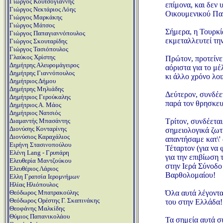
Γιώργος Κουτσογιάννης
επίμονα, και δεν 
Γιώργος Νεκτάριος Λόης
Οικουμενικού Πατ
Γιώργος Μαρκάκης
Γιώργος Μάτσος
Σήμερα, η Τουρκία
Γιώργος Παπαγιαννόπουλος
εκμεταλλευτεί τη
Γιώργος Σκουταρίδης
Γιώργος Τασιόπουλος
Γλαύκος Χρίστης
Πρώτον, προτείνε
Δημήτρης Αλευρομάγειρος
αόριστα για το μέ
Δημήτρης Γιαννόπουλος
κι άλλο χρόνο λοι
Δημήτριος Δήμου
Δημήτρης Μηλιάδης
Δεύτερον, συνδέε
Δημήτριος Γερούκαλης
παρά τον θρησκευ
Δημήτριος Α. Μάος
Δημήτριος Νατσιός
Τρίτον, συνδέετα
Διαμαντής Μπασάντης
Διονύσης Κονταρίνης
σημειολογικά ζωτι
Διονύσιος Καραχάλιος
απαντήσαμε κατ\' 
Ειρήνη Στασινοπούλου
Τέταρτον (για να 
Ελένη Lang - Γρυπάρη
για την επιβίωση 
Ελευθερία Μαντζούκου
στην Ιερά Σύνοδο
Ελευθέριος Λάριος
Βαρθολομαίου!
Ελλη Γρατσία Ιερομνήμων
Ηλίας Ηλιόπουλος
Όλα αυτά λέγοντα
Θεόδωρος Μπατρακούλης
Θεόδωρος Ορέστης Γ. Σκαπινάκης
του στην Ελλάδα!
Θεοφάνης Μαλκίδης
Θύμιος Παπανικολάου
Τα σημεία αυτά συ