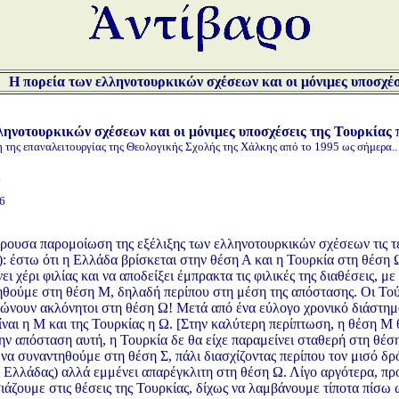
Η πορεία των ελληνοτουρκικών σχέσεων και οι μόνιμες υποσχέσ
ληνοτουρκικών σχέσεων και οι μόνιμες υποσχέσεις της Τουρκίας 
της επαναλειτουργίας της Θεολογικής Σχολής της Χάλκης από το 1995 ως σήμερα..
6
ρουσα παρομοίωση της εξέλιξης των ελληνοτουρκικών σχέσεων τις τελ
: έστω ότι η Ελλάδα βρίσκεται στην θέση Α και η Τουρκία στη θέση
νει χέρι φιλίας και να αποδείξει έμπρακτα τις φιλικές της διαθέσεις, 
ηθούμε στη θέση Μ, δηλαδή περίπου στη μέση της απόστασης. Οι Τού
λώνουν ακλόνητοι στη θέση Ω! Μετά από ένα εύλογο χρονικό διάστημα
είναι η Μ και της Τουρκίας η Ω. [Στην καλύτερη περίπτωση, η θέση Μ
την απόσταση αυτή, η Τουρκία δε θα είχε παραμείνει σταθερή στη θέση 
να συναντηθούμε στη θέση Σ, πάλι διασχίζοντας περίπου τον μισό δρό
Ελλάδας) αλλά εμμένει απαρέγκλιτη στη θέση Ω. Λίγο αργότερα, προτ
ιάζουμε στις θέσεις της Τουρκίας, δίχως να λαμβάνουμε τίποτα πίσω 