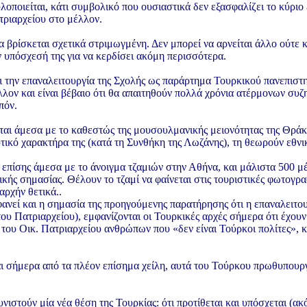
υλοποιείται, κάτι συμβολικό που ουσιαστικά δεν εξασφαλίζει το κύριο
ριαρχείου στο μέλλον.
 βρίσκεται σχετικά στριμωγμένη. Δεν μπορεί να αρνείται άλλο ούτε κα
ν υπόσχεσή της για να κερδίσει ακόμη περισσότερα.
ι την επαναλειτουργία της Σχολής ως παράρτημα Τουρκικού πανεπιστη
λλον και είναι βέβαιο ότι θα απαιτηθούν πολλά χρόνια ατέρμονων συζ
πόν.
ται άμεσα με το καθεστώς της μουσουλμανικής μειονότητας της Θράκ
τικό χαρακτήρα της (κατά τη Συνθήκη της Λωζάνης), τη θεωρούν εθνι
ι επίσης άμεσα με το άνοιγμα τζαμιών στην Αθήνα, και μάλιστα 500 μ
κής σημασίας. Θέλουν το τζαμί να φαίνεται στις τουριστικές φωτογρα
αρχήν θετικά..
φανεί και η σημασία της προηγούμενης παρατήρησης ότι η επαναλειτου
του Πατριαρχείου), εμφανίζονται οι Τουρκικές αρχές σήμερα ότι έχο
 του Οικ. Πατριαρχείου ανθρώπων που «δεν είναι Τούρκοι πολίτες», κ
ι σήμερα από τα πλέον επίσημα χείλη, αυτά του Τούρκου πρωθυπουρ
νιστούν μία νέα θέση της Τουρκίας: ότι προτίθεται και υπόσχεται (ακ