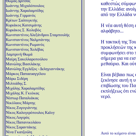
Θωμάς Δρίτσας
καθεστώς σύμφωνα
Ιωάννης Μιχαλόπουλος
την Ελλάδα: ανοί
Ιωάννης Χαραλαμπίδης
από την Ελλάδα ν
Ιωάννης Γερμανός
Κρίτων Σαλπιγκτής
Η νέα αυτή θέση ε
Κυριάκος Κατσιμάνης
Κυριάκος Σ. Κολοβός
αλφάβητο...
Κωνσταντίνος Αλεξάνδρου Σταμπουλής
Κωνσταντίνος Ναλμπάντης
Η τακτική της Του
Κωνσταντίνος Ρωμανός
προκλήσεών της κ
Κωνσταντίνος Χολέβας
συμφωνήσει στο π
Λαμπρινή Θωμά
σήμερα για να εισ
Μαίρη Σακελλαροπούλου
μεθαύριο. Και ούτ
Μανώλης Βασιλάκης
Μανώλης Εγγλέζος - Δεληγιαννάκης
Μάρκος Παπαευαγγέλου
Είναι βέβαιο πως
Μάρω Σιδέρη
ξεκίνησε αυτή η υ
Μιλτιάδης Σ.
επιβίωσης του Πατ
Μιχάλης Χαραλαμπίδης
εκπλήξεως ότι εν
Μιχάλης Κ. Γκιόκας
νερό.
Νέστωρ Παταλιάκας
Νικόλαος Μάρτης
Νίκος Ζυγογιάννης
Νίκος Καλογερόπουλος Kaloy
Νίκος Λυγερός
Νίκος Παπανικολάου
Νίκος Σαραντάκης
Νίνα Γκατζούλη
Αυτό το κείμενο είνα