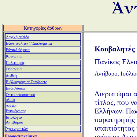
Κατηγορίες άρθρων
Αρχική σελίδα
Εξωτ. πολιτική/ Διπλωματία
Κουβαλητές
Εθνικά θέματα
Κοινωνία
Πανίκος Ελευ
Πολιτισμός
Θρησκεία
Αντίβαρο, Ιούλιο
Διεθνή
Βιβλιογραφία/ Συνδέσεις
Εκδηλώσεις
Διερωτώμαι α
Οπτικοακουστικό
υλικό
τίτλος, που ν
Δελτία
Ελλήνων. Πως
Ενημέρωσης
Ιστολόγιο
παρατηρητής 
Αντίβαρου
υπαιτιότητας
ʼγρα γραπτών
σχέσεις; Δεν 
Πρόσφατα κείμενα