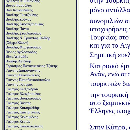
στην Τουρκία
Αχιλλέας Αιμιλιανίδης
Βάιος Φασούλας
μόνο αντάλλαγ
Βαν Κουφαδάκης
Βασίλης Γκατζούλης
συνομιλιών σ
Βασίλης Ζούκος
Βασίλης Κυρατζόπουλος
υποχωρήσεις 
Βασίλης Πάνος
Βασίλης Στοιλόπουλος
Τουρκίας στο
Βασίλης Ν. Τριανταφυλλίδης
(Χάρρυ Κλυνν)
και για το Α
Βασίλης Φτωχόπουλος
Βένιος Αγελόπουλος
Σημιτική ευε
Βίας Λειβαδάς
Βλάσης Αγτζίδης
Κυπριακό έμπ
Γεράσιμος Παναγιωτάτος-Τζάκης
Γιάννης Διακογιάννης
Ανάν, ενώ στ
Γιάννης Θεοφύλακτος
Γιάννης Παπαθανασόπουλος
τουρκικών διε
Γιάννης Τζιουράς
Γιώργος Αλεξάνδρου
την τουρκική
Γιώργος Βλαχόπουλος
Γιώργος Βοσκόπουλος
από ζειμπεκι
Γιώργος Βότσης
Γιώργος Κακαρελίδης
Έλληνες υπο
Γιώργος Καστρινάκης
Γιώργος Κεκαυμένος
Γιώργος Κεντάς
Στην Κύπρο, 
Γιώργος Κολοκοτρώνης