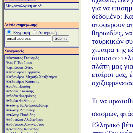
Μ
ε χρονολογική σειρά.
για να επισημ
δεδομένο: Κα
υποφέρουν απ
Δελτίο ενημέρωσης!
θηριωδίες, να
Εγγραφή
Διαγραφή
τουρκικών συ
χίμαιρα της 
Συγγραφείς
άπιαστου τελ
Αθανάσιος Γιουσμάς
ʼθως Γ. Τσούτσος
πλάτη μας γι
ʼκης Καλαιτζίδης
Αλέξανδρος Γερμανός
εταίροι μας, 
Αλέξανδρος-Μιχαήλ Χατζηλύρας
σχιζοφρένειάς
Αλέξανδρος Κούτσης
Αμαλία Ηλιάδη
Ανδρέας Σταλίδης
Ανδρέας Φαρμάκης
Τι να πρωτοθυ
Ανδρέας Φιλίππου
Αντώνης Κ. Ανδρουλιδάκης
Αντώνης Λαμπίδης
σεισμών, φτ
Αντώνης Παυλίδης
Απόστολος Αλεξάνδρου
Ελληνικό βέτ
Απόστολος Αναγνώστου
Αριστείδης Καρατζάς