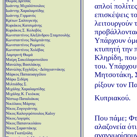
Θωμάς Δρίτσας
απλοί πολίτε
Ιωάννης Μιχαλόπουλος
Ιωάννης Χαραλαμπίδης
επισκέψεις τ
Ιωάννης Γερμανός
Κρίτων Σαλπιγκτής
λειτουργούν τ
Κυριάκος Κατσιμάνης
προβάλλοντας
Κυριάκος Σ. Κολοβός
Κωνσταντίνος Αλεξάνδρου Σταμπουλής
Υπάρχουν όμω
Κωνσταντίνος Ναλμπάντης
Κωνσταντίνος Ρωμανός
κτυπητή την 
Κωνσταντίνος Χολέβας
Λαμπρινή Θωμά
Κληρίδη, που
Μαίρη Σακελλαροπούλου
του. Υπάρχου
Μανώλης Βασιλάκης
Μανώλης Εγγλέζος - Δεληγιαννάκης
Μητσοτάκη, Σ
Μάρκος Παπαευαγγέλου
Μάρω Σιδέρη
ρίξουν τον 
Μιλτιάδης Σ.
Μιχάλης Χαραλαμπίδης
Μιχάλης Κ. Γκιόκας
Κυπριακού.
Νέστωρ Παταλιάκας
Νικόλαος Μάρτης
Νίκος Ζυγογιάννης
Νίκος Καλογερόπουλος Kaloy
Που πάμε; Φτ
Νίκος Λυγερός
Νίκος Παπανικολάου
αλαζονεία ότι
Νίκος Σαραντάκης
Νίνα Γκατζούλη
αναγνωρίσουν