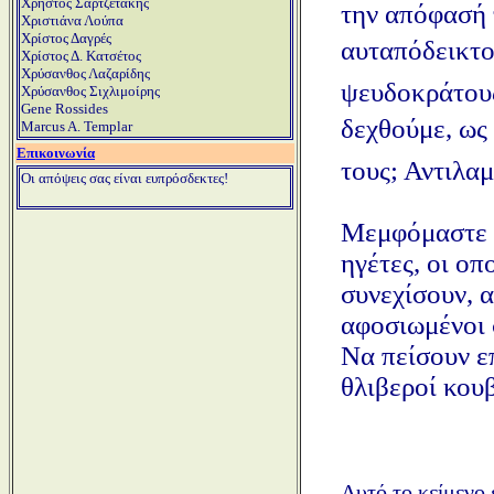
Χρήστος Σαρτζετάκης
την απόφασή 
Χριστιάνα Λούπα
Χρίστος Δαγρές
αυταπόδεικτο)
Χρίστος Δ. Κατσέτος
Χρύσανθος Λαζαρίδης
ψευδοκράτους
Χρύσανθος Σιχλιμοίρης
Gene Rossides
δεχθούμε, ως 
Marcus A. Templar
Επικοινωνία
τους; Αντιλαμ
Οι απόψεις σας είναι ευπρόσδεκτες!
Μεμφόμαστε ό
ηγέτες, οι οπ
συνεχίσουν, α
αφοσιωμένοι 
Να πείσουν επ
θλιβεροί κου
Αυτό το κείμενο 