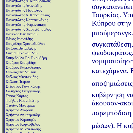
Παναγιώτης Α. Μπούρδαλας
συγκατανεύει
Παναγιώτης Ανανιάδης
Παναγιώτης Ήφαιστος
Τουρκίας. Υπ
Παναγιώτης Α. Καράμπελας
Παναγιώτης Καρτσωνάκης
Κύπρου στην 
Παναγιώτης Φαραντάκης
Παναγιώτης Χαρατζόπουλος
μπούμερανγκ
Πανίκος Ελευθερίου
Πάνος Ιωαννίδης
συγκατάθεση,
Πασχάλης Χριστοδούλου
Παύλος Βαταβάλης
ψευδοκράτος. 
Σοφία Οικονομίδου
Σπυριδούλα Γρ. Γκουβέρη
νομιμοποίηση
Σταύρος Σταυρίδης
Σταύρος Καρκαλέτσης
κατεχόμενα. 
Στέλιος Θεοδούλου
Στέλιος Μυστακίδης
αποζημιώσεις,
Στέλιος Πέτρου
Στέφανος Γοντικάκης
Σωτήριος Γεωργιάδης
κυβέρνηση να
Τάσος Κάρτας
Φαήλος Κρανιδιώτης
άκουσον-άκου
Φειδίας Μπουρλάς
Χρήστος Ανδρέου
παρεμπόδιση 
Χρήστος Δημητριάδης
Χρήστος Κηπουρός
μέσων). Η κυ
Χρήστος Κορκόβελος
Χρήστος Μυστιλιάδης