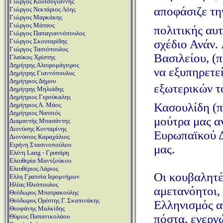
Γιώργος Κουτσογιάννης
αποφάσιζε την
Γιώργος Νεκτάριος Λόης
Γιώργος Μαρκάκης
Γιώργος Μάτσος
πολιτικής αυ
Γιώργος Παπαγιαννόπουλος
σχέδιο Ανάν.
Γιώργος Σκουταρίδης
Γιώργος Τασιόπουλος
Βασιλείου, (
Γλαύκος Χρίστης
Δημήτρης Αλευρομάγειρος
να εξυπηρετε
Δημήτρης Γιαννόπουλος
Δημήτριος Δήμου
εξωτερικών το
Δημήτρης Μηλιάδης
Δημήτριος Γερούκαλης
Κασουλίδη (π
Δημήτριος Α. Μάος
Δημήτριος Νατσιός
μούτρα μας α
Διαμαντής Μπασάντης
Διονύσης Κονταρίνης
Ευρωπαϊκού Δ
Διονύσιος Καραχάλιος
Ειρήνη Στασινοπούλου
μας.
Ελένη Lang - Γρυπάρη
Ελευθερία Μαντζούκου
Ελευθέριος Λάριος
Οι κουβαλητέ
Ελλη Γρατσία Ιερομνήμων
Ηλίας Ηλιόπουλος
αμετανόητοι,
Θεόδωρος Μπατρακούλης
Θεόδωρος Ορέστης Γ. Σκαπινάκης
Ελληνισμός α
Θεοφάνης Μαλκίδης
πόστα, ενεργ
Θύμιος Παπανικολάου