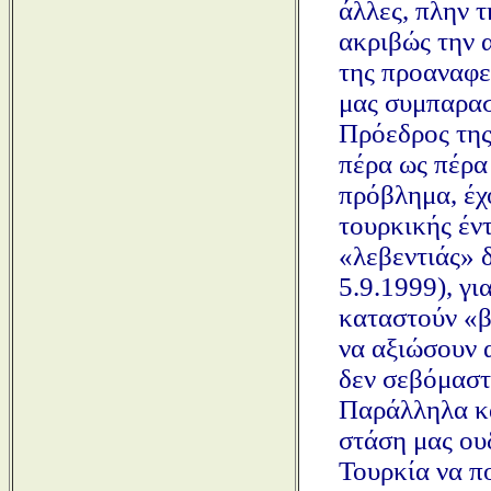
άλλες, πλην 
ακριβώς την 
της προαναφερ
μας συμπαρασ
Πρόεδρος της
πέρα ως πέρα
πρόβλημα, έχ
τουρκικής έν
«λεβεντιάς» 
5.9.1999), γι
καταστούν «β
να αξιώσουν α
δεν σεβόμαστ
Παράλληλα κα
στάση μας ου
Τουρκία να πο