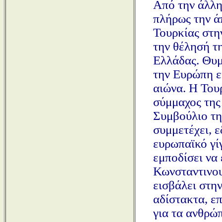
Από την άλλη
πλήρως την ά
Τουρκίας στη
την θέλησή τη
Ελλάδας. Θυμ
την Ευρώπη ε
αιώνα. Η Του
σύμμαχος της 
Συμβούλιο τ
συμμετέχει, ε
ευρωπαϊκό γί
εμποδίσει να
Κωνσταντινου
εισβάλει στην
αδίστακτα, ε
για τα ανθρώ