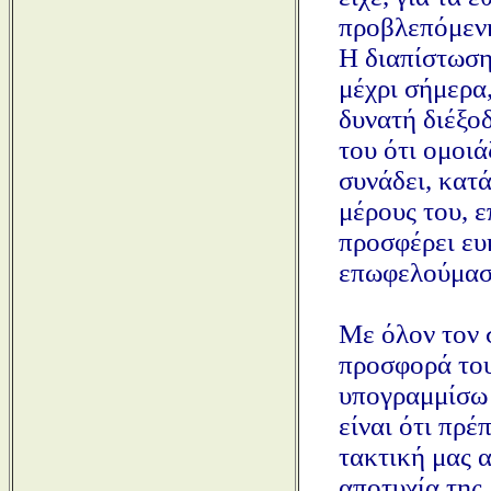
προβλεπόμενη
Η διαπίστωση
μέχρι σήμερα
δυνατή διέξο
του ότι ομοιά
συνάδει, κατά
μέρους του, ε
προσφέρει ευ
επωφελούμαστ
Με όλον τον 
προσφορά του
υπογραμμίσω ό
είναι ότι πρέ
τακτική μας α
αποτυχία της