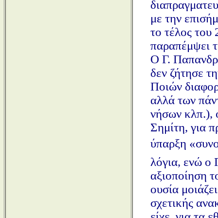
διαπραγματευ
με την επισήμ
το τέλος του
παραπέμψει τ
Ο Γ. Παπανδρ
δεν ζήτησε τ
Ποιών διαφορ
αλλά των πάν
νήσων κλπ.), 
Σημίτη, για π
ύπαρξη «συνο
λόγια, ενώ ο 
αξιοποίηση τ
ουσία μοιάζει
σχετικής ανα
είχε, για τα 