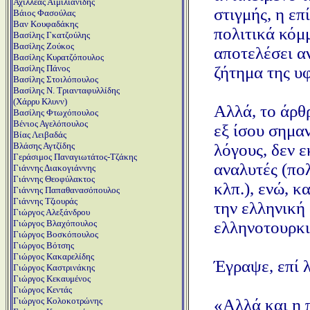
Αχιλλέας Αιμιλιανίδης
στιγμής, η ε
Βάιος Φασούλας
Βαν Κουφαδάκης
πολιτικά κόμμ
Βασίλης Γκατζούλης
Βασίλης Ζούκος
αποτελέσει α
Βασίλης Κυρατζόπουλος
ζήτημα της υ
Βασίλης Πάνος
Βασίλης Στοιλόπουλος
Βασίλης Ν. Τριανταφυλλίδης
(Χάρρυ Κλυνν)
Αλλά, το άρθ
Βασίλης Φτωχόπουλος
Βένιος Αγελόπουλος
εξ ίσου σημαν
Βίας Λειβαδάς
λόγους, δεν 
Βλάσης Αγτζίδης
Γεράσιμος Παναγιωτάτος-Τζάκης
αναλυτές (πο
Γιάννης Διακογιάννης
Γιάννης Θεοφύλακτος
κλπ.), ενώ, κ
Γιάννης Παπαθανασόπουλος
Γιάννης Τζιουράς
την ελληνική
Γιώργος Αλεξάνδρου
ελληνοτουρκι
Γιώργος Βλαχόπουλος
Γιώργος Βοσκόπουλος
Γιώργος Βότσης
Γιώργος Κακαρελίδης
Έγραψε, επί 
Γιώργος Καστρινάκης
Γιώργος Κεκαυμένος
Γιώργος Κεντάς
«Aλλά και η π
Γιώργος Κολοκοτρώνης