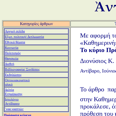
Κατηγορίες άρθρων
Αρχική σελίδα
Με αφορμή το
Εξωτ. πολιτική/ Διπλωματία
«Καθημερινή
Εθνικά θέματα
Κοινωνία
Το κύριο Πρ
Πολιτισμός
Θρησκεία
Διονύσιος Κ.
Διεθνή
Βιβλιογραφία/ Συνδέσεις
Αντίβαρο, Ιούνιο
Εκδηλώσεις
Οπτικοακουστικό
υλικό
Το άρθρο  π
Δελτία
Ενημέρωσης
στην Καθημερ
Ιστολόγιο
Αντίβαρου
προκάλεσε, ό
ʼγρα γραπτών
πρόθεση του 
Πρόσφατα κείμενα