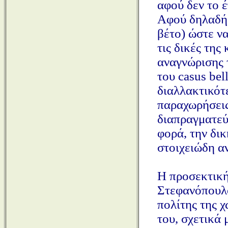
αφού δεν το 
Αφού δηλαδή,
βέτο) ώστε ν
τις δικές της
αναγνώρισης 
του casus bel
διαλλακτικότε
παραχωρήσεις
διαπραγματεύ
φορά, την δι
στοιχειώδη α
Η προσεκτική
Στεφανόπουλο
πολίτης της 
του, σχετικά