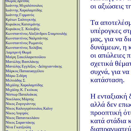
Θωμάς Δρίτσας
οι αξιώσεις τ
Ιωάννης Μιχαλόπουλος
Ιωάννης Χαραλαμπίδης
Ιωάννης Γερμανός
Κρίτων Σαλπιγκτής
Tα αποτελέσμ
Κυριάκος Κατσιμάνης
υπέρογκες στ
Κυριάκος Σ. Κολοβός
Κωνσταντίνος Αλεξάνδρου Σταμπουλής
μας, για να δ
Κωνσταντίνος Ναλμπάντης
Κωνσταντίνος Ρωμανός
δυνάμεων, η 
Κωνσταντίνος Χολέβας
Λαμπρινή Θωμά
οι απώλειες 
Μαίρη Σακελλαροπούλου
σχετικά θέμα
Μανώλης Βασιλάκης
Μανώλης Εγγλέζος - Δεληγιαννάκης
συχνά, για ν
Μάρκος Παπαευαγγέλου
Μάρω Σιδέρη
κατάσταση.
Μιλτιάδης Σ.
Μιχάλης Χαραλαμπίδης
Μιχάλης Κ. Γκιόκας
H ενταξιακή 
Νέστωρ Παταλιάκας
Νικόλαος Μάρτης
αλλά δεν επω
Νίκος Ζυγογιάννης
Νίκος Καλογερόπουλος Kaloy
προοπτική ότ
Νίκος Λυγερός
Νίκος Παπανικολάου
κατά στάδια 
Νίκος Σαραντάκης
διαπραγματεύ
Νίνα Γκατζούλη