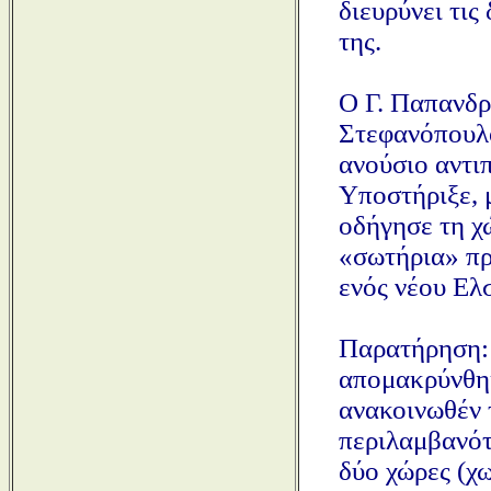
διευρύνει τις
της.
Ο Γ. Παπανδρ
Στεφανόπουλο
ανούσιο αντι
Υποστήριξε, μ
οδήγησε τη χ
«σωτήρια» πρ
ενός νέου Ελσ
Παρατήρηση:
απομακρύνθηκ
ανακοινωθέν 
περιλαμβανότ
δύο χώρες (χω