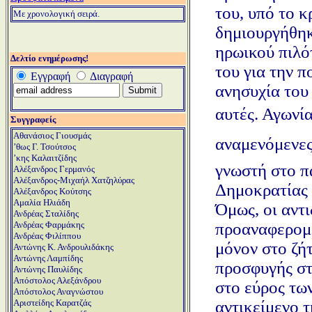
του, υπό το κ
Μ
ε χρονολογική σειρά.
δημιουργήθηκ
ηρωικού πιλό
Δελτίο ενημέρωσης!
του για την 
Εγγραφή
Διαγραφή
ανησυχία του 
αυτές. Αγωνία
Συγγραφείς
Αθανάσιος Γιουσμάς
αναμενόμενες,
ʼθως Γ. Τσούτσος
ʼκης Καλαιτζίδης
γνωστή στο π
Αλέξανδρος Γερμανός
Αλέξανδρος-Μιχαήλ Χατζηλύρας
Δημοκρατίας 
Αλέξανδρος Κούτσης
Αμαλία Ηλιάδη
Όμως, οι αντ
Ανδρέας Σταλίδης
προαναφερομέ
Ανδρέας Φαρμάκης
Ανδρέας Φιλίππου
μόνον στο ζή
Αντώνης Κ. Ανδρουλιδάκης
Αντώνης Λαμπίδης
προσφυγής στ
Αντώνης Παυλίδης
Απόστολος Αλεξάνδρου
στο εύρος τω
Απόστολος Αναγνώστου
αντικείμενο τ
Αριστείδης Καρατζάς