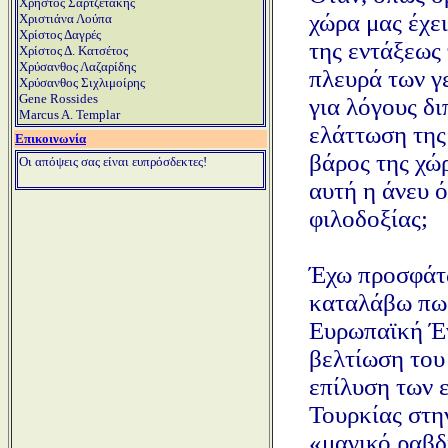
Χρήστος Σαρτζετάκης
χώρα μας έχε
Χριστιάνα Λούπα
Χρίστος Δαγρές
της εντάξεως
Χρίστος Δ. Κατσέτος
Χρύσανθος Λαζαρίδης
πλευρά των γε
Χρύσανθος Σιχλιμοίρης
Gene Rossides
για λόγους δ
Marcus A. Templar
ελάττωση της 
Επικοινωνία
βάρος της χώρ
Οι απόψεις σας είναι ευπρόσδεκτες!
αυτή η άνευ 
φιλοδοξίας;
Έχω προσφάτω
καταλάβω πως
Ευρωπαϊκή Έν
βελτίωση του 
επίλυση των 
Τουρκίας στη
«μαγικό ραβδ