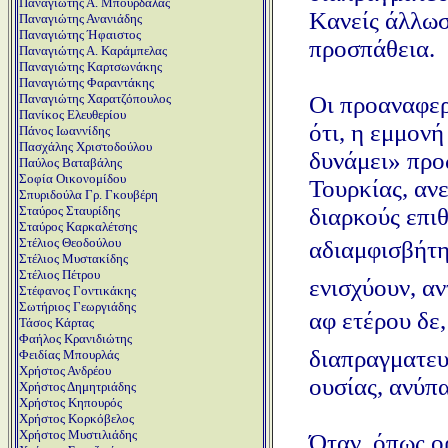
Παναγιώτης Α. Μπούρδαλας
Kανείς άλλωσ
Παναγιώτης Ανανιάδης
Παναγιώτης Ήφαιστος
προσπάθεια.
Παναγιώτης Α. Καράμπελας
Παναγιώτης Καρτσωνάκης
Παναγιώτης Φαραντάκης
Οι προαναφερ
Παναγιώτης Χαρατζόπουλος
Πανίκος Ελευθερίου
ότι, η εμμον
Πάνος Ιωαννίδης
Πασχάλης Χριστοδούλου
δυνάμει» προ
Παύλος Βαταβάλης
Σοφία Οικονομίδου
Τουρκίας, ανε
Σπυριδούλα Γρ. Γκουβέρη
διαρκούς επιθ
Σταύρος Σταυρίδης
Σταύρος Καρκαλέτσης
Στέλιος Θεοδούλου
αδιαμφισβήτη
Στέλιος Μυστακίδης
Στέλιος Πέτρου
ενισχύουν, αν
Στέφανος Γοντικάκης
Σωτήριος Γεωργιάδης
αφ ετέρου δ
Τάσος Κάρτας
Φαήλος Κρανιδιώτης
διαπραγματευτ
Φειδίας Μπουρλάς
Χρήστος Ανδρέου
ουσίας, ανύπ
Χρήστος Δημητριάδης
Χρήστος Κηπουρός
Χρήστος Κορκόβελος
Χρήστος Μυστιλιάδης
Όταν, όπως ο