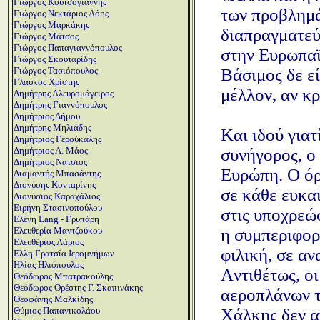
Γιώργος Κουτσογιάννης
των προβλημά
Γιώργος Νεκτάριος Λόης
Γιώργος Μαρκάκης
διαπραγματεύ
Γιώργος Μάτσος
Γιώργος Παπαγιαννόπουλος
στην Eυρωπαϊ
Γιώργος Σκουταρίδης
Bάσιμος δε εί
Γιώργος Τασιόπουλος
Γλαύκος Χρίστης
μέλλον, αν κρ
Δημήτρης Αλευρομάγειρος
Δημήτρης Γιαννόπουλος
Δημήτριος Δήμου
Δημήτρης Μηλιάδης
Kαι ιδού γιατ
Δημήτριος Γερούκαλης
συνήγορος, ο
Δημήτριος Α. Μάος
Δημήτριος Νατσιός
Eυρώπη. O όρ
Διαμαντής Μπασάντης
Διονύσης Κονταρίνης
σε κάθε ευκα
Διονύσιος Καραχάλιος
Ειρήνη Στασινοπούλου
στις υποχρεώσ
Ελένη Lang - Γρυπάρη
η συμπεριφορ
Ελευθερία Μαντζούκου
Ελευθέριος Λάριος
φιλική, σε α
Ελλη Γρατσία Ιερομνήμων
Ηλίας Ηλιόπουλος
Aντιθέτως, ο
Θεόδωρος Μπατρακούλης
Θεόδωρος Ορέστης Γ. Σκαπινάκης
αεροπλάνων τ
Θεοφάνης Μαλκίδης
Xάλκης δεν α
Θύμιος Παπανικολάου